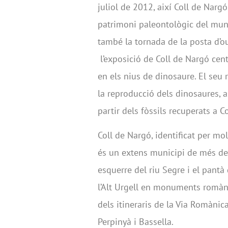
juliol de 2012, així Coll de Narg
patrimoni paleontològic del munic
també la tornada de la posta d’
l’exposició de Coll de Nargó cent
en els nius de dinosaure. El seu
la reproducció dels dinosaures, a
partir dels fòssils recuperats a C
Coll de Nargó, identificat per mo
és un extens municipi de més de
esquerre del riu Segre i el pantà 
l’Alt Urgell en monuments romàni
dels itineraris de la Via Romànic
Perpinyà i Bassella.