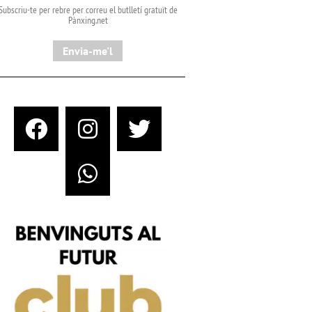
Subscriu-te per rebre per correu el butlletí gratuït de
Pànxing.net​
Envia-me'l