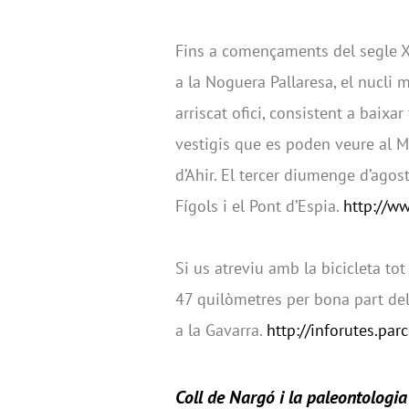
Fins a començaments del segle XX
a la Noguera Pallaresa, el nucli 
arriscat ofici, consistent a baixar
vestigis que es poden veure al Mu
d’Ahir. El tercer diumenge d’agos
Fígols i el Pont d’Espia.
http://w
Si us atreviu amb la bicicleta tot
47 quilòmetres per bona part de
a la Gavarra.
http://inforutes.par
Coll de Nargó i la paleontologi