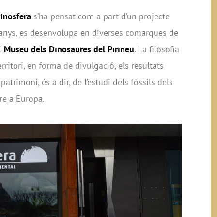
inosfera
s’ha pensat com a part d’un projecte
 anys, es desenvolupa en diverses comarques de
el
Museu dels Dinosaures del Pirineu
. La filosofia
erritori, en forma de divulgació, els resultats
 patrimoni, és a dir, de l’estudi dels fòssils dels
re a Europa.