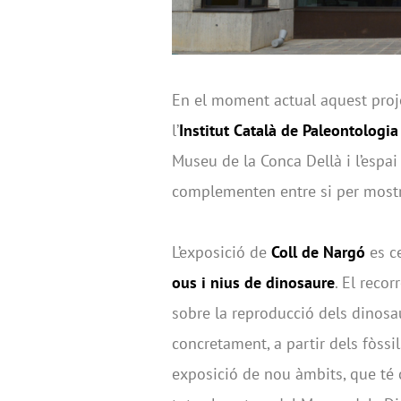
En el moment actual aquest projec
l’
Institut Català de Paleontologi
Museu de la Conca Dellà i l’espa
complementen entre si per mostr
L’exposició de
Coll de Nargó
es ce
ous i nius de dinosaure
. El reco
sobre la reproducció dels dinosaur
concretament, a partir dels fòssil
exposició de nou àmbits, que té 