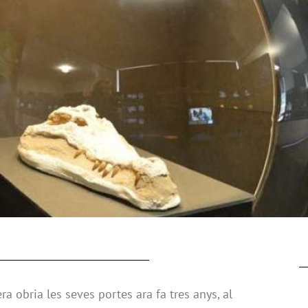
a obria les seves portes ara fa tres anys, al