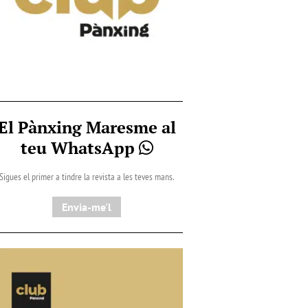
El Pànxing Maresme al
teu WhatsApp
Sigues el primer a tindre la revista a les teves mans.
Envia-me'l