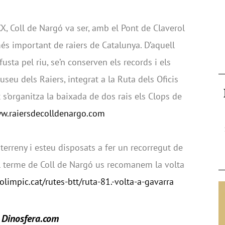
, Coll de Nargó va ser, amb el Pont de Claverol
més important de raiers de Catalunya. D’aquell
 fusta pel riu, se’n conserven els records i els
seu dels Raiers, integrat a la Ruta dels Oficis
t s’organitza la baixada de dos rais els Clops de
ww.raiersdecolldenargo.com
 terreny i esteu disposats a fer un recorregut de
l terme de Coll de Nargó us recomanem la volta
colimpic.cat/rutes-btt/ruta-81.-volta-a-gavarra
a Dinosfera.com