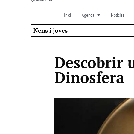
7, agost del 2026
Inici
Agenda
Noticies
Nens i joves –
Descobrir u
Dinosfera