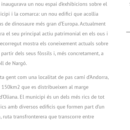
ó inaugurava un nou espai d’exhibicions sobre el
ipi i la comarca: un nou edifici que acollia
ous de dinosaure més gran d’Europa. Actualment
ra el seu principal actiu patrimonial en els ous i
 recorregut mostra els coneixement actuals sobre
 partir dels seus fòssils i, més concretament, a
oll de Nargó.
lta gent com una localitat de pas camí d’Andorra,
 150km2 que es distribueixen al marge
d’Oliana. El municipi és un dels més rics de tot
cs amb diversos edificis que formen part d’un
a, ruta transfronterera que transcorre entre