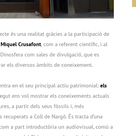
te és una realitat gràcies a la participació de
a Miquel Crusafont
, com a referent científic, i al
i Dinosfera com sales de divulgació, que es
ar els diversos àmbits de coneixement.
ntra en el seu principal actiu patrimonial:
els
rregut ens vol mostrar els coneixements actuals
es, a partir dels seus fòssils i, més
s recuperats a Coll de Nargó. És tracta d’una
com a part introductòria un audiovisual, comú a