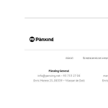
Anúncia’t
Els nostres serveis com a emp
Pànxing General
info@panxing.net – 93 753 27 08
mar
Enric Morera 25, 08339 – Vilassar de Dalt
Enri