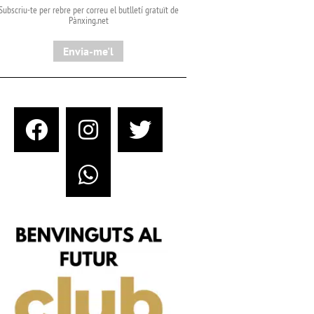
Subscriu-te per rebre per correu el butlletí gratuït de
Pànxing.net​
Envia-me'l