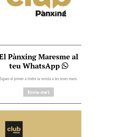
El Pànxing Maresme al
teu WhatsApp
Sigues el primer a tindre la revista a les teves mans.
Envia-me'l