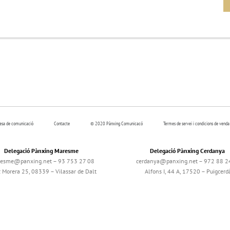
resa de comunicació
Contacte
© 2020 Pànxing Comunicacó
Termes de servei i condicions de venda
Delegació Pànxing Maresme
Delegació Pànxing Cerdanya
esme@panxing.net – 93 753 27 08
cerdanya@panxing.net – 972 88 2
c Morera 25, 08339 – Vilassar de Dalt
Alfons I, 44 A, 17520 – Puigcerd