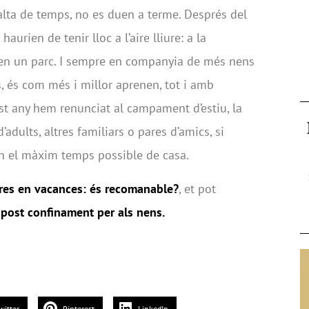
falta de temps, no es duen a terme. Després del
haurien de tenir lloc a l’aire lliure: a la
 o en un parc. I sempre en companyia de més nens
, és com més i millor aprenen, tot i amb
est any hem renunciat al campament d’estiu, la
’adults, altres familiars o pares d’amics, si
in el màxim temps possible de casa.
res en vacances: és recomanable?
, et pot
 post confinament per als nens.
witter
Pinterest
LinkedIn