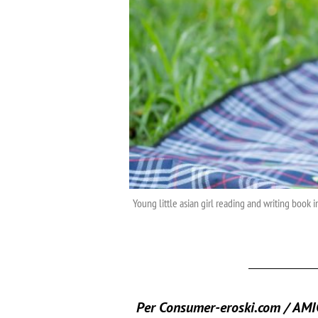
Young little asian girl reading and writing book
Per
Consumer-eroski.com
/ AMI