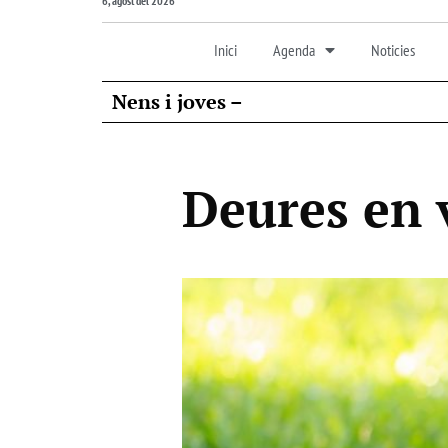
6, agost del 2026
Inici
Agenda
Noticies
Nens i joves –
Deures en 