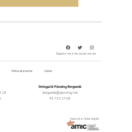
Segueix-nos a les xarxes socials
Pólitica de privacitat
Cookies
Delegació Pànxing Berguedà
4 28
bergueda@panxing.net
à
93 753 27 08
Associat a l'àrea digital