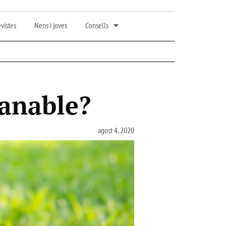
vistes
Nens i joves
Consells
manable?
agost 4, 2020