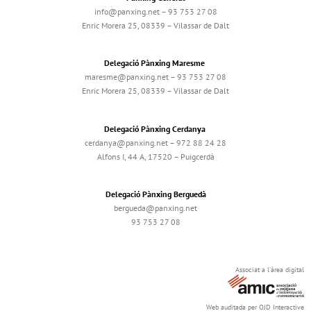
info@panxing.net – 93 753 27 08
Enric Morera 25, 08339 – Vilassar de Dalt
Delegació Pànxing Maresme
maresme@panxing.net – 93 753 27 08
Enric Morera 25, 08339 – Vilassar de Dalt
Delegació Pànxing Cerdanya
cerdanya@panxing.net – 972 88 24 28
Alfons I, 44 A, 17520 – Puigcerdà
Delegació Pànxing Berguedà
bergueda@panxing.net
93 753 27 08
Associat a l'àrea digital
Web auditada per OJD Interactive