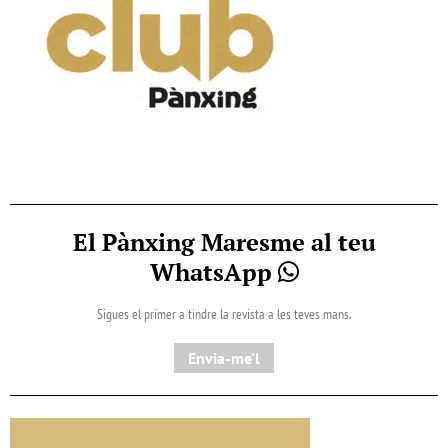
El Pànxing Maresme al teu
WhatsApp
Sigues el primer a tindre la revista a les teves mans.
Envia-me'l