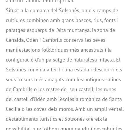
amb un tarannà molt especial.
Situat a la comarca del Solsonès, on els camps de
cultiu es combinen amb grans boscos, rius, fonts i
paratges esquerps de l’alta muntanya, la zona de
Canalda, Odèn i Cambrils conserva les seves
manifestacions folklòriques més ancestrals i la
configuració d’un paisatge de naturalesa intacta. El
Solsonès convida a fer-hi una estada i descobrir els
seus tresors més amagats com les antigues salines
de Cambrils o les restes del seu castell; les runes
del castell d’Odèn amb l’església romànica de Santa
Cecilia o les coves dels moros. Amb un ampli ventall
d’establiments turístics el Solsonès ofereix la
possibilitat que tothom pugui gaudir i descobrir les