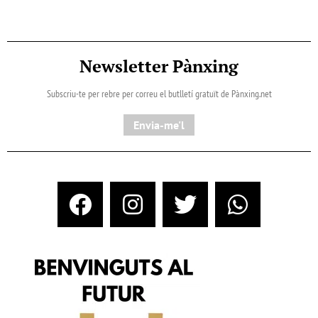
Newsletter Pànxing
Subscriu-te per rebre per correu el butlletí gratuït de Pànxing.net​
Envia-me'l