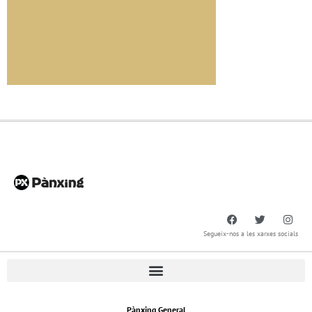
Segueix-nos a les xarxes socials
Pànxing General