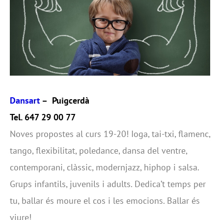
Dansart
– Puigcerdà
Tel. 647 29 00 77
Noves propostes al curs 19-20! Ioga, tai-txi, flamenc,
tango, flexibilitat, poledance, dansa del ventre,
contemporani, clàssic, modernjazz, hiphop i salsa.
Grups infantils, juvenils i adults. Dedica’t temps per
tu, ballar és moure el cos i les emocions. Ballar és
viure!