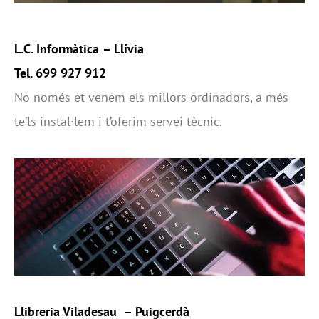
L.C. Informàtica
– Llívia
Tel. 699 927 912
No només et venem els millors ordinadors, a més
te’ls instal·lem i t’oferim servei tècnic.
Llibreria Viladesau
– Puigcerdà