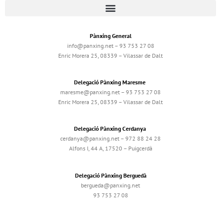
Pànxing General
info@panxing.net – 93 753 27 08
Enric Morera 25, 08339 – Vilassar de Dalt
Delegació Pànxing Maresme
maresme@panxing.net – 93 753 27 08
Enric Morera 25, 08339 – Vilassar de Dalt
Delegació Pànxing Cerdanya
cerdanya@panxing.net – 972 88 24 28
Alfons I, 44 A, 17520 – Puigcerdà
Delegació Pànxing Berguedà
bergueda@panxing.net
93 753 27 08