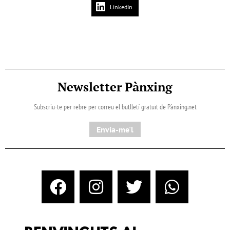
LinkedIn
Newsletter Pànxing
Subscriu-te per rebre per correu el butlletí gratuït de Pànxing.net​
Envia-me'l