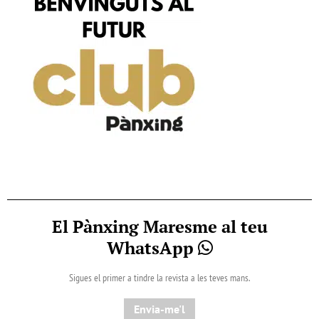
El Pànxing Maresme al teu
WhatsApp
Sigues el primer a tindre la revista a les teves mans.
Envia-me'l