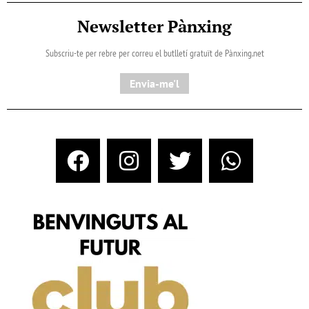
Newsletter Pànxing
Subscriu-te per rebre per correu el butlletí gratuït de Pànxing.net​
Envia-me'l