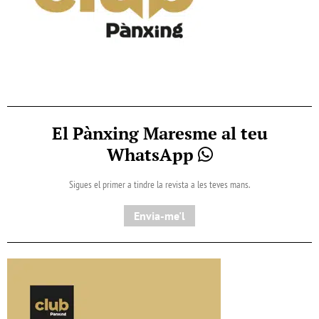
El Pànxing Maresme al teu
WhatsApp
Sigues el primer a tindre la revista a les teves mans.
Envia-me'l