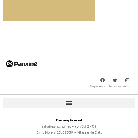
Segueix-nos a les xarxes socials
Pànxing General
info@panxing.net – 93 753 27 08
Enric Morera 25, 08339 – Vilassar de Dalt