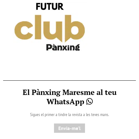
El Pànxing Maresme al teu
WhatsApp
Sigues el primer a tindre la revista a les teves mans.
Envia-me'l