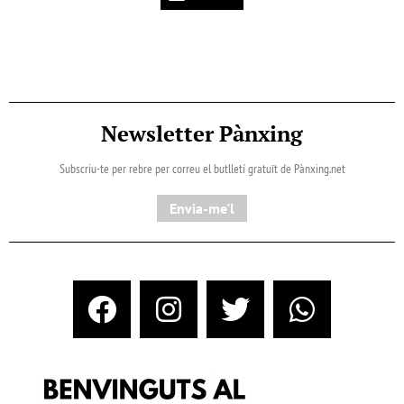
Newsletter Pànxing
Subscriu-te per rebre per correu el butlletí gratuït de Pànxing.net​
Envia-me'l