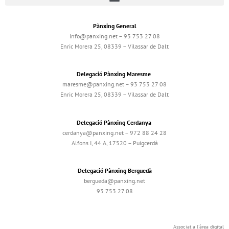
Pànxing General
info@panxing.net – 93 753 27 08
Enric Morera 25, 08339 – Vilassar de Dalt
Delegació Pànxing Maresme
maresme@panxing.net – 93 753 27 08
Enric Morera 25, 08339 – Vilassar de Dalt
Delegació Pànxing Cerdanya
cerdanya@panxing.net – 972 88 24 28
Alfons I, 44 A, 17520 – Puigcerdà
Delegació Pànxing Berguedà
bergueda@panxing.net
93 753 27 08
Associat a l'àrea digital