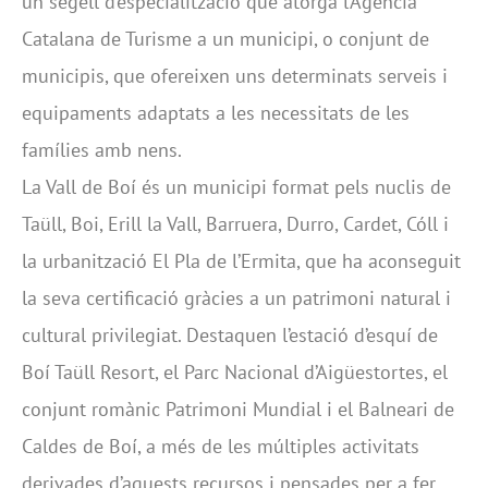
un segell d’especialització que atorga l’Agència
Catalana de Turisme a un municipi, o conjunt de
municipis, que ofereixen uns determinats serveis i
equipaments adaptats a les necessitats de les
famílies amb nens.
La Vall de Boí és un municipi format pels nuclis de
Taüll, Boi, Erill la Vall, Barruera, Durro, Cardet, Cóll i
la urbanització El Pla de l’Ermita, que ha aconseguit
la seva certificació gràcies a un patrimoni natural i
cultural privilegiat. Destaquen l’estació d’esquí de
Boí Taüll Resort, el Parc Nacional d’Aigüestortes, el
conjunt romànic Patrimoni Mundial i el Balneari de
Caldes de Boí, a més de les múltiples activitats
derivades d’aquests recursos i pensades per a fer