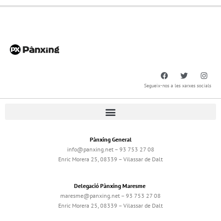
Segueix-nos a les xarxes socials
Pànxing General
info@panxing.net – 93 753 27 08
Enric Morera 25, 08339 – Vilassar de Dalt
Delegació Pànxing Maresme
maresme@panxing.net – 93 753 27 08
Enric Morera 25, 08339 – Vilassar de Dalt