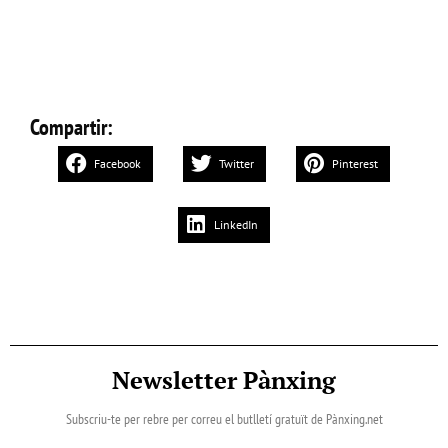
Compartir:
Facebook
Twitter
Pinterest
LinkedIn
Newsletter Pànxing
Subscriu-te per rebre per correu el butlletí gratuït de Pànxing.net​