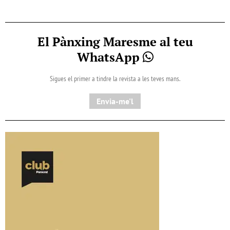
El Pànxing Maresme al teu
WhatsApp
Sigues el primer a tindre la revista a les teves mans.
Envia-me'l