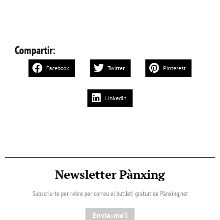
Compartir:
Facebook
Twitter
Pinterest
LinkedIn
Newsletter Pànxing
Subscriu-te per rebre per correu el butlletí gratuït de Pànxing.net​
Envia-me'l