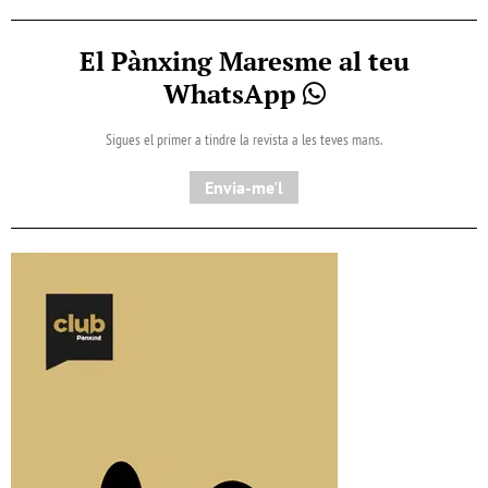
El Pànxing Maresme al teu
WhatsApp
Sigues el primer a tindre la revista a les teves mans.
Envia-me'l