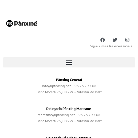
Segueix-nos a les xarxes socials
Pànxing General
info@panxing.net – 93 753 27 08
Enric Morera 25, 08339 – Vilassar de Dalt
Delegació Pànxing Maresme
maresme@panxing.net – 93 753 27 08
Enric Morera 25, 08339 – Vilassar de Dalt
Delegació Pànxing Cerdanya