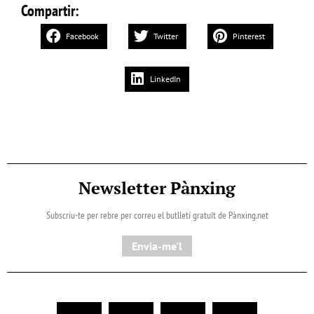
Compartir:
Facebook
Twitter
Pinterest
LinkedIn
Newsletter Pànxing
Subscriu-te per rebre per correu el butlletí gratuït de Pànxing.net​
Envia-me'l