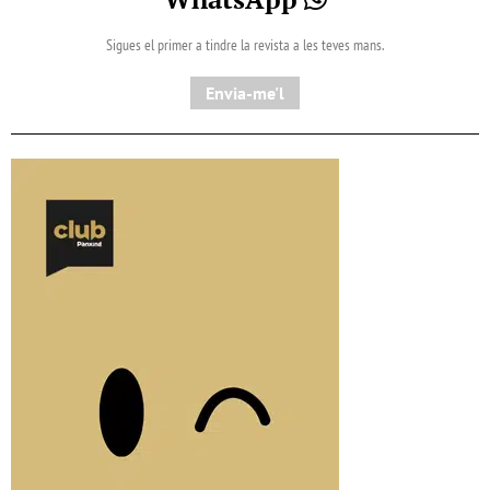
Sigues el primer a tindre la revista a les teves mans.
Envia-me'l