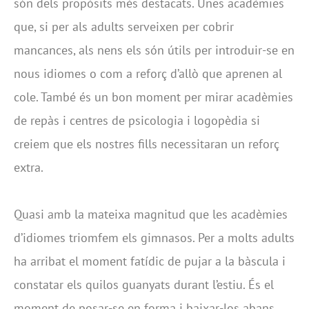
són dels propòsits més destacats. Unes acadèmies
que, si per als adults serveixen per cobrir
mancances, als nens els són útils per introduir-se en
nous idiomes o com a reforç d’allò que aprenen al
cole. També és un bon moment per mirar acadèmies
de repàs i centres de psicologia i logopèdia si
creiem que els nostres fills necessitaran un reforç
extra.
Quasi amb la mateixa magnitud que les acadèmies
d’idiomes triomfem els gimnasos. Per a molts adults
ha arribat el moment fatídic de pujar a la bàscula i
constatar els quilos guanyats durant l’estiu. És el
moment de posar-se en forma i baixar-los abans