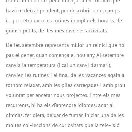
clau d’un nou inici per començar a fer tot allò que
havíem deixat pendent, per descobrir nous camps
i… per retornar a les rutines i omplir els horaris, de
grans i petits, de les més diverses activitats.
De fet, setembre representa millor un reinici que no
pas el gener, quan comença el nou any. Al setembre
canvia la temperatura (i cal un canvi d’armari),
canvien les rutines i el final de les vacances agafa a
tothom relaxat, amb les piles carregades i amb prou
voluntat per encetar nous projectes. Entre els més
recurrents, hi ha els d’aprendre idiomes, anar al
gimnàs, fer dieta, deixar de fumar, iniciar una de les
moltes col•leccions de curiositats que la televisió