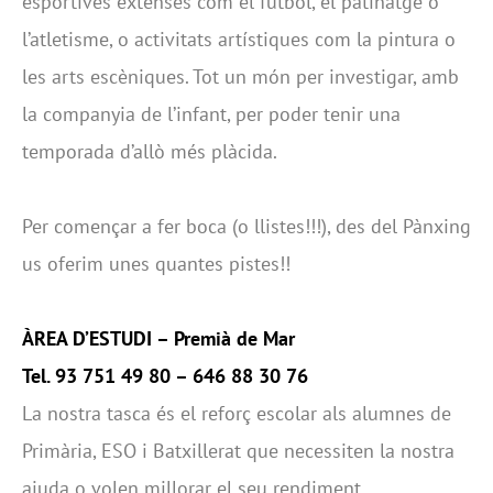
esportives extenses com el futbol, el patinatge o
l’atletisme, o activitats artístiques com la pintura o
les arts escèniques. Tot un món per investigar, amb
la companyia de l’infant, per poder tenir una
temporada d’allò més plàcida.
Per començar a fer boca (o llistes!!!), des del Pànxing
us oferim unes quantes pistes!!
ÀREA D’ESTUDI
–
Premià de Mar
Tel. 93 751 49 80 – 646 88 30 76
La nostra tasca és el reforç escolar als alumnes de
Primària, ESO i Batxillerat que necessiten la nostra
ajuda o volen millorar el seu rendiment.