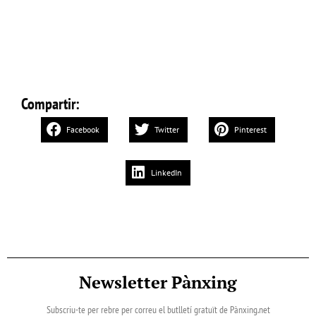
Compartir:
Facebook
Twitter
Pinterest
LinkedIn
Newsletter Pànxing
Subscriu-te per rebre per correu el butlletí gratuït de Pànxing.net​