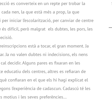
lecció es converteix en un repte per trobar la
a cada nen, la que està més a prop, la que
er iniciar l’escolarització, per canviar de centre
és difícil, però malgrat els dubtes, les pors, les
ecisió.
einscripcions està a tocar, el gran moment. Ja
iar. Ja no valen dubtes ni indecisions, els nens
cal decidir. Alguns pares es fixaran en les
te educatiu dels centres, altres es refiaran de
què confiaran en el que els hi hagi explicat el
egons l’experiència de cadascun. Cadascú té les
eus motius i les seves preferències…