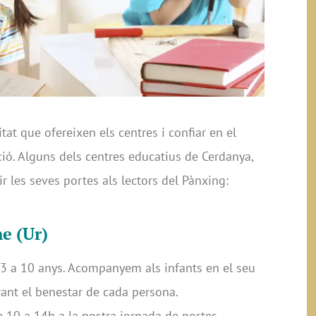
tat que ofereixen els centres i confiar en el
lecció. Alguns dels centres educatius de Cerdanya,
r les seves portes als lectors del Pànxing:
e (Ur)
e 3 a 10 anys. Acompanyem als infants en el seu
rant el benestar de cada persona.
e 10 a 14h a la nostra jornada de portes