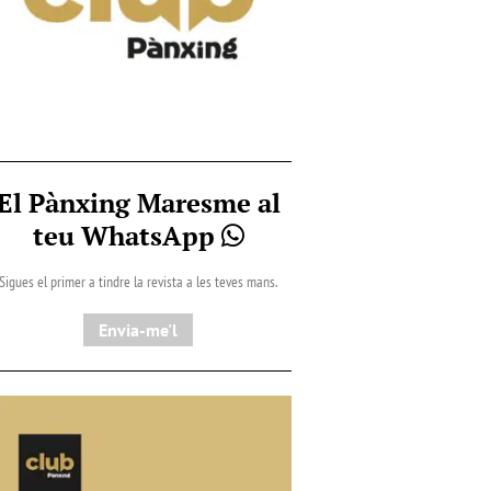
El Pànxing Maresme al
teu WhatsApp
Sigues el primer a tindre la revista a les teves mans.
Envia-me'l