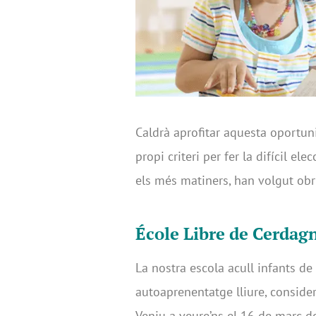
Caldrà aprofitar aquesta oportuni
propi criteri per fer la difícil e
els més matiners, han volgut obri
École Libre de Cerdagn
La nostra escola acull infants d
autoaprenentatge lliure, conside
Veniu a veure’ns el 16 de març d