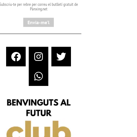
Subscriu-te per rebre per correu el butlletí gratuït de
Pànxing.net​
Envia-me'l