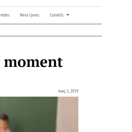
vistes
Nens i joves
Consells
un moment
març 1, 2019