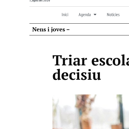
7, agost del 2026
Inici
Agenda
Noticies
Nens i joves –
Triar esco
decisiu