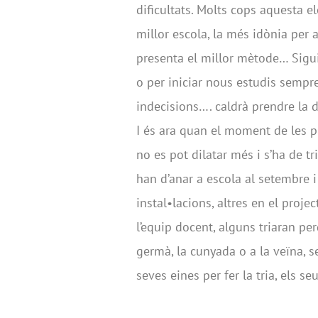
dificultats. Molts cops aquesta e
millor escola, la més idònia per 
presenta el millor mètode… Sigui p
o per iniciar nous estudis sempre 
indecisions…. caldrà prendre la d
I és ara quan el moment de les pr
no es pot dilatar més i s’ha de tr
han d’anar a escola al setembre i 
instal•lacions, altres en el projec
l’equip docent, alguns triaran per
germà, la cunyada o a la veïna, s
seves eines per fer la tria, els s