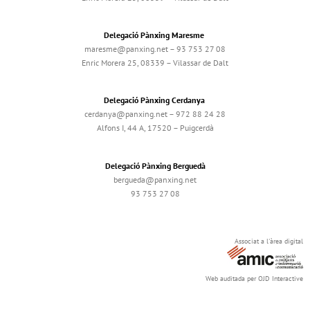
Delegació Pànxing Maresme
maresme@panxing.net – 93 753 27 08
Enric Morera 25, 08339 – Vilassar de Dalt
Delegació Pànxing Cerdanya
cerdanya@panxing.net – 972 88 24 28
Alfons I, 44 A, 17520 – Puigcerdà
Delegació Pànxing Berguedà
bergueda@panxing.net
93 753 27 08
Associat a l'àrea digital
Web auditada per OJD Interactive