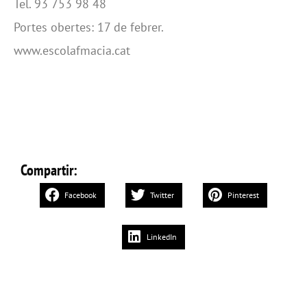
Tel. 93 753 98 48
Portes obertes: 17 de febrer.
www.escolafmacia.cat
Compartir:
Facebook
Twitter
Pinterest
LinkedIn