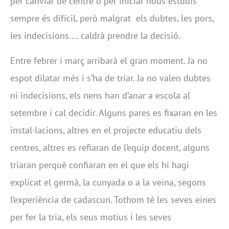
per canviar de centre o per iniciar nous estudis
sempre és difícil, però malgrat els dubtes, les pors,
les indecisions…. caldrà prendre la decisió.
Entre febrer i març arribarà el gran moment. Ja no
espot dilatar més i s’ha de triar. Ja no valen dubtes
ni indecisions, els nens han d’anar a escola al
setembre i cal decidir. Alguns pares es fixaran en les
instal·lacions, altres en el projecte educatiu dels
centres, altres es refiaran de l’equip docent, alguns
triaran perquè confiaran en el que els hi hagi
explicat el germà, la cunyada o a la veïna, segons
l’experiència de cadascun. Tothom té les seves eines
per fer la tria, els seus motius i les seves