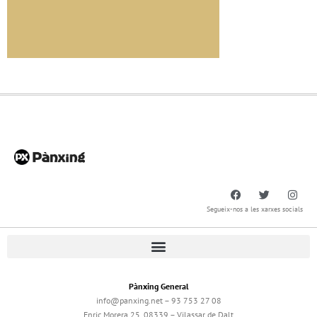
Segueix-nos a les xarxes socials
Pànxing General
info@panxing.net – 93 753 27 08
Enric Morera 25, 08339 – Vilassar de Dalt