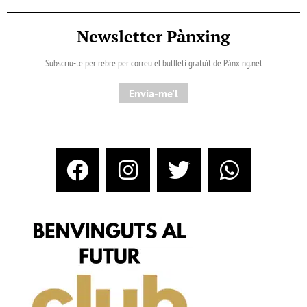
Newsletter Pànxing
Subscriu-te per rebre per correu el butlletí gratuït de Pànxing.net​
Envia-me'l