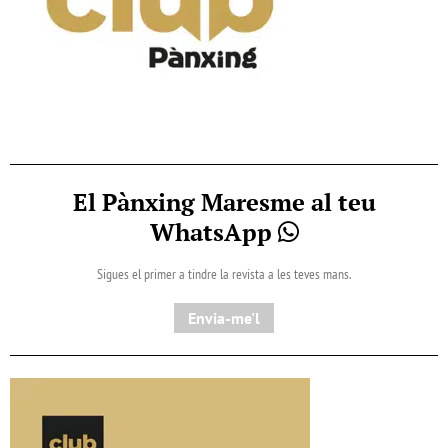
El Pànxing Maresme al teu
WhatsApp
Sigues el primer a tindre la revista a les teves mans.
Envia-me'l