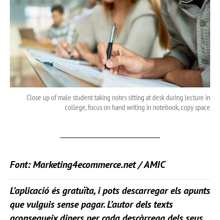
Close up of male student taking notes sitting at desk during lecture in
college, focus on hand writing in notebook, copy space
Font: Marketing4ecommerce.net / AMIC
L’aplicació és gratuïta, i pots descarregar els apunts
que vulguis sense pagar. L’autor dels texts
aconsegueix diners per cada descàrrega dels seus