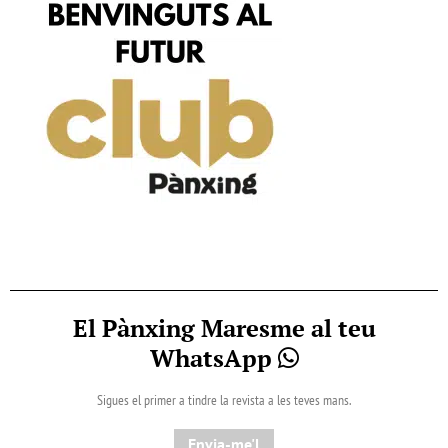
El Pànxing Maresme al teu
WhatsApp
Sigues el primer a tindre la revista a les teves mans.
Envia-me'l