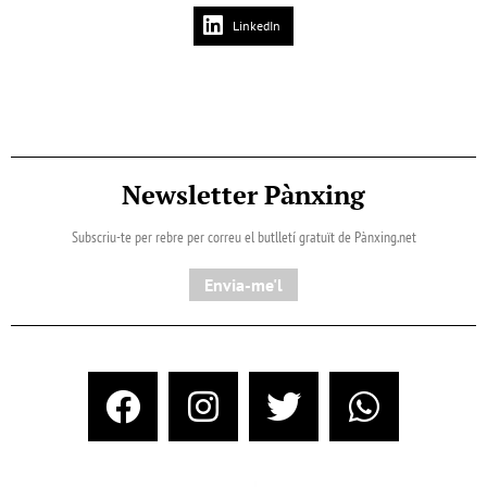
LinkedIn
Newsletter Pànxing
Subscriu-te per rebre per correu el butlletí gratuït de Pànxing.net​
Envia-me'l