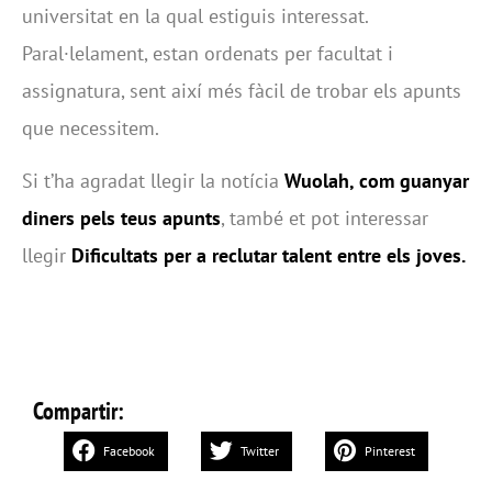
universitat en la qual estiguis interessat.
Paral·lelament, estan ordenats per facultat i
assignatura, sent així més fàcil de trobar els apunts
que necessitem.
Si t’ha agradat llegir la notícia
Wuolah, com guanyar
diners pels teus apunts
, també et pot interessar
llegir
Dificultats per a reclutar talent entre els joves.
Compartir:
Facebook
Twitter
Pinterest