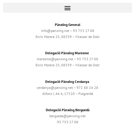
Pànxing General
info@panxing.net – 93 753 27 08
Enric Morera 25, 08339 – Vilassar de Dalt
Delegació Pànxing Maresme
maresme@panxing.net – 93 753 27 08
Enric Morera 25, 08339 – Vilassar de Dalt
Delegació Pànxing Cerdanya
cerdanya@panxing.net – 972 88 24 28
Alfons I, 44 A, 17520 – Puigcerdà
Delegació Pànxing Berguedà
bergueda@panxing.net
93 753 27 08