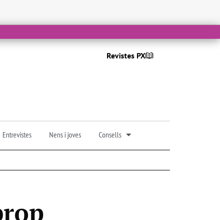
Revistes PX
Entrevistes
Nens i joves
Consells
prop