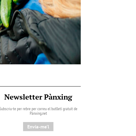
Newsletter Pànxing
Subscriu-te per rebre per correu el butlletí gratuït de
Pànxing.net​
Envia-me'l