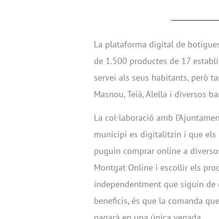
La plataforma digital de botigue
de 1.500 productes de 17 establi
servei als seus habitants, però 
Masnou, Teià, Alella i diversos b
La col·laboració amb l’Ajuntame
municipi es digitalitzin i que e
puguin comprar online a diverso
Montgat Online i escollir els pr
independentment que siguin de d
beneficis, és que la comanda que 
pagarà en una única vegada.