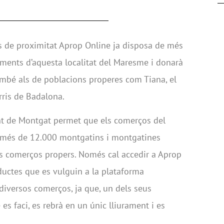
s de proximitat Aprop Online ja disposa de més
ments d’aquesta localitat del Maresme i donarà
també als de poblacions properes com Tiana, el
arris de Badalona.
nt de Montgat permet que els comerços del
ls més de 12.000 montgatins i montgatines
s comerços propers. Només cal accedir a Aprop
oductes que es vulguin a la plataforma
iversos comerços, ja que, un dels seus
es faci, es rebrà en un únic lliurament i es