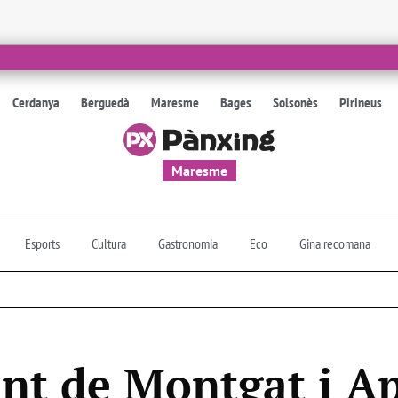
Cerdanya
Berguedà
Maresme
Bages
Solsonès
Pirineus
Maresme
Esports
Cultura
Gastronomia
Eco
Gina recomana
nt de Montgat i A