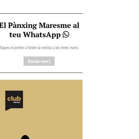
El Pànxing Maresme al
teu WhatsApp
Sigues el primer a tindre la revista a les teves mans.
Envia-me'l