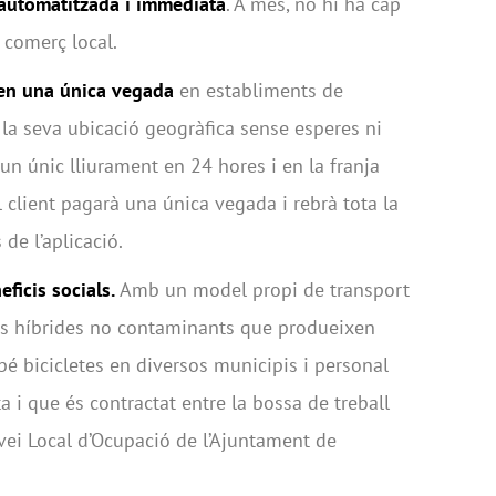
automatitzada i immediata
. A més, no hi ha cap
 comerç local.
en una única vegada
en establiments de
 la seva ubicació geogràfica sense esperes ni
un únic lliurament en 24 hores i en la franja
el client pagarà una única vegada i rebrà tota la
de l’aplicació.
ficis socials.
Amb un model propi de transport
es híbrides no contaminants que produeixen
bé bicicletes en diversos municipis i personal
a i que és contractat entre la bossa de treball
rvei Local d’Ocupació de l’Ajuntament de