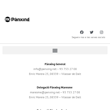
Segueix-nos a les xarxes socials
Pànxing General
info@panxing.net – 93 753 27 08
Enric Morera 25, 08339 – Vilassar de Dalt
Delegació Pànxing Maresme
maresme@panxing.net – 93 753 27 08
Enric Morera 25, 08339 – Vilassar de Dalt