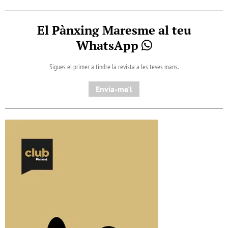
El Pànxing Maresme al teu
WhatsApp
Sigues el primer a tindre la revista a les teves mans.
Envia-me'l