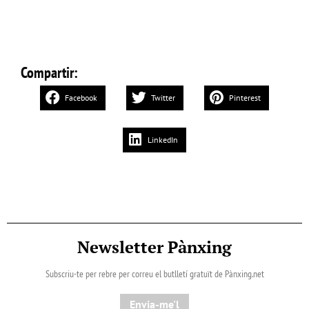
Compartir:
Facebook
Twitter
Pinterest
LinkedIn
Newsletter Pànxing
Subscriu-te per rebre per correu el butlletí gratuït de Pànxing.net​
Envia-me'l