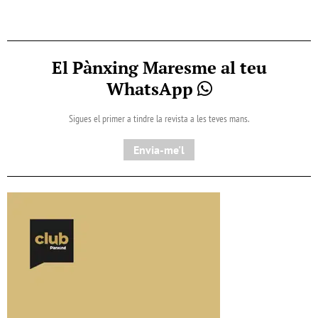
El Pànxing Maresme al teu
WhatsApp
Sigues el primer a tindre la revista a les teves mans.
Envia-me'l