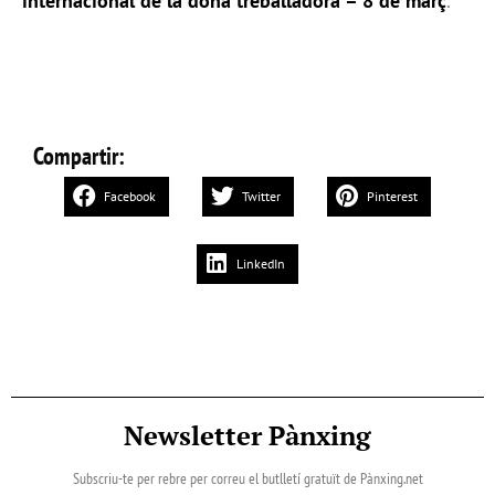
internacional de la dona treballadora – 8 de març
.
Compartir:
Facebook
Twitter
Pinterest
LinkedIn
Newsletter Pànxing
Subscriu-te per rebre per correu el butlletí gratuït de Pànxing.net​