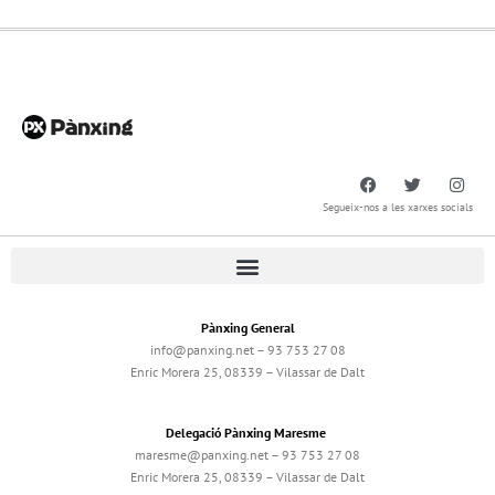
Segueix-nos a les xarxes socials
Pànxing General
info@panxing.net – 93 753 27 08
Enric Morera 25, 08339 – Vilassar de Dalt
Delegació Pànxing Maresme
maresme@panxing.net – 93 753 27 08
Enric Morera 25, 08339 – Vilassar de Dalt