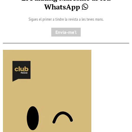
WhatsApp
Sigues el primer a tindre la revista a les teves mans.
Envia-me'l