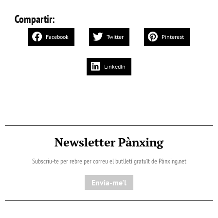
Compartir:
Facebook
Twitter
Pinterest
LinkedIn
Newsletter Pànxing
Subscriu-te per rebre per correu el butlletí gratuït de Pànxing.net​
Envia-me'l