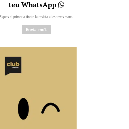
teu WhatsApp
Sigues el primer a tindre la revista a les teves mans.
Envia-me'l