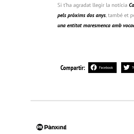
Si t’ha agradat llegir la notícia
Ca
pels pròxims dos anys
, també et p
una entitat maresmenca amb vocaci
Compartir:
Facebook
T