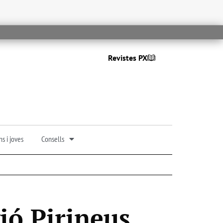
Revistes PX
s i joves
Consells
ió Pirineus