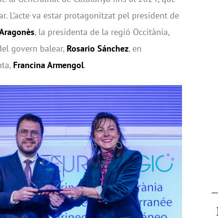
r. L’acte va estar protagonitzat pel president de
 Aragonès
, la presidenta de la regió Occitània,
 del govern balear,
Rosario Sánchez
, en
nta,
Francina Armengol
.