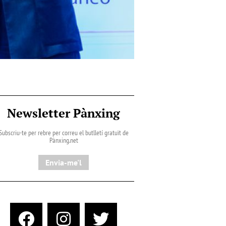
Newsletter Pànxing
Subscriu-te per rebre per correu el butlletí gratuït de
Pànxing.net​
Envia-me'l