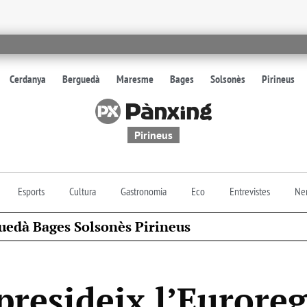
Cerdanya
Berguedà
Maresme
Bages
Solsonès
Pirineus
Pirineus
Esports
Cultura
Gastronomia
Eco
Entrevistes
Nen
uedà Bages Solsonès Pirineus
presideix l’Euroreg