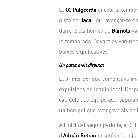
El
CG Puigcerdà
enceta la tempora
pista del
Jaca
. Tot i avançar-se 
darrere, els homes de
Barnola
van
la temporada. Davant es van tro
baixes significatives.
Un partit molt disputat
El primer període començava amb
expulsions de l’equip local. Despr
cap dels dos equips aconseguia m
un bon gol que avançava als de 
A l’inici del segon període, el C
d’
Adrián Betran
després d’una jug