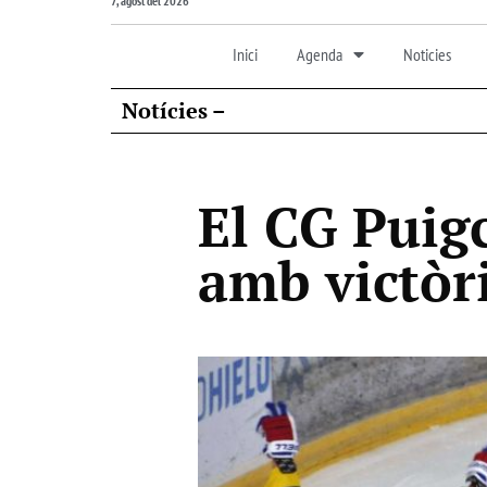
7, agost del 2026
Inici
Agenda
Noticies
Notícies –
El CG Puig
amb victòr