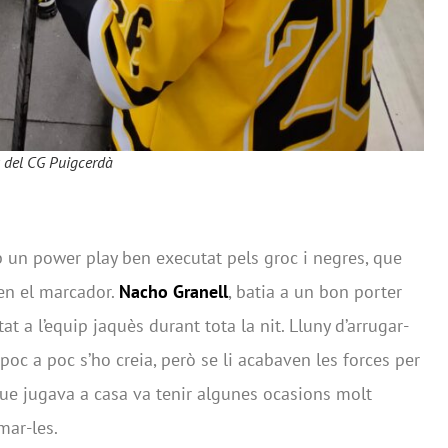
s del CG Puigcerdà
 un power play ben executat pels groc i negres, que
en el marcador.
Nacho Granell
, batia a un bon porter
t a l’equip jaquès durant tota la nit. Lluny d’arrugar-
 poc a poc s’ho creia, però se li acabaven les forces per
 que jugava a casa va tenir algunes ocasions molt
mar-les.