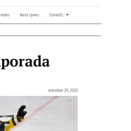
vistes
Nens i joves
Consells
mporada
setembre 29, 2020