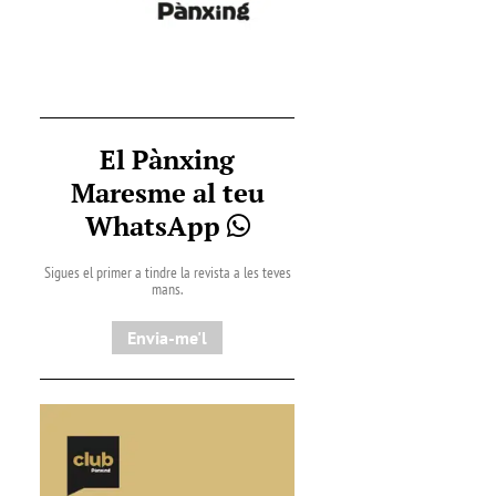
El Pànxing
Maresme al teu
WhatsApp
Sigues el primer a tindre la revista a les teves
mans.
Envia-me'l