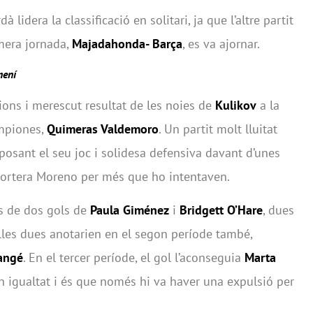
lidera la classificació en solitari, ja que l’altre partit
mera jornada,
Majadahonda- Barça
, es va ajornar.
mení
ions i merescut resultat de les noies de
Kulikov
a la
ampiones,
Quimeras Valdemoro
. Un partit molt lluitat
posant el seu joc i solidesa defensiva davant d’unes
 portera Moreno per més que ho intentaven.
és de dos gols de
Paula Giménez
i
Bridgett O’Hare
, dues
Elles dues anotarien en el segon període també,
angé
. En el tercer període, el gol l’aconseguia
Marta
en igualtat i és que només hi va haver una expulsió per