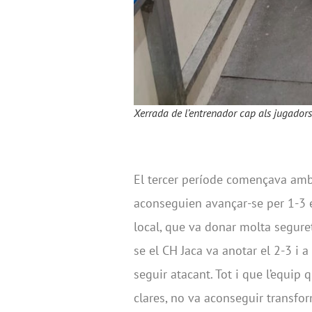
Xerrada de l’entrenador cap als jugador
El tercer període començava amb
aconseguien avançar-se per 1-3 
local, que va donar molta segureta
se el CH Jaca va anotar el 2-3 i a
seguir atacant. Tot i que l’equip
clares, no va aconseguir transfor