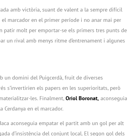
da amb victòria, suant de valent a la sempre difícil
en el marcador en el primer període i no anar mai per
 patir molt per emportar-se els primers tres punts de
bar un rival amb menys ritme d’entrenament i algunes
 un domini del Puigcerdà, fruit de diverses
és s’invertirien els papers en les superioritats, però
aterialitzar-les. Finalment,
Oriol Boronat,
aconseguia
la Cerdanya en el marcador.
H Jaca aconseguia empatar el partit amb un gol per alt
ada d’insistència del conjunt local. El segon gol dels