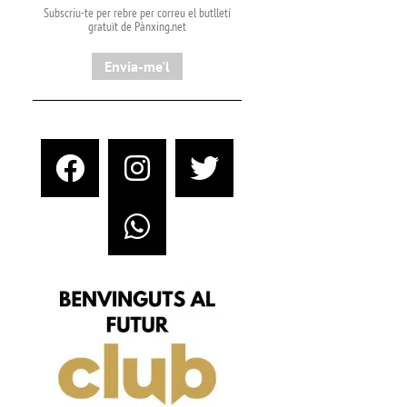
Subscriu-te per rebre per correu el butlletí
gratuït de Pànxing.net​
Envia-me'l