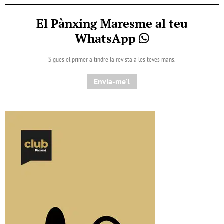
El Pànxing Maresme al teu
WhatsApp
Sigues el primer a tindre la revista a les teves mans.
Envia-me'l