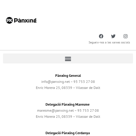
Segueix-nos a les xarxes socials
Pànxing General
info@panxing.net – 93 753 27 08
Enric Morera 25, 08339 – Vilassar de Dalt
Delegació Pànxing Maresme
maresme@panxing.net – 93 753 27 08
Enric Morera 25, 08339 – Vilassar de Dalt
Delegació Pànxing Cerdanya