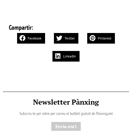
Compartir:
Facebook
Twitter
Pinterest
LinkedIn
Newsletter Pànxing
Subscriu-te per rebre per correu el butlletí gratuït de Pànxing.net​
Envia-me'l