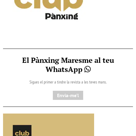
El Pànxing Maresme al teu
WhatsApp
Sigues el primer a tindre la revista a les teves mans.
Envia-me'l