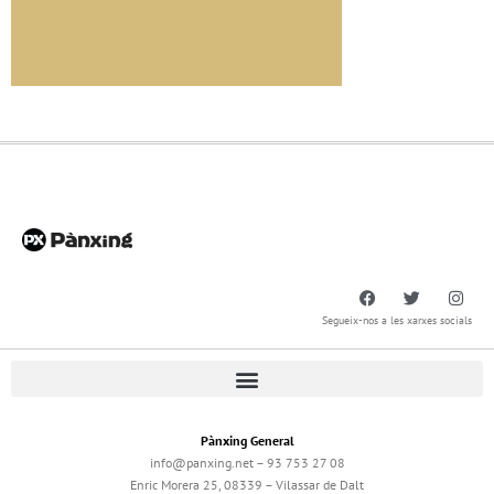
Segueix-nos a les xarxes socials
Pànxing General
info@panxing.net – 93 753 27 08
Enric Morera 25, 08339 – Vilassar de Dalt