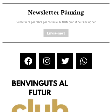
Newsletter Pànxing
Subscriu-te per rebre per correu el butlletí gratuït de Pànxing.net​
Envia-me'l