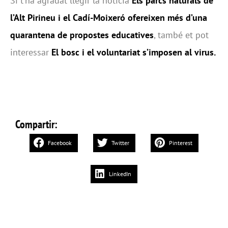
Si t’ha agradat llegir la notícia
Els parcs naturals de
l’Alt Pirineu i el Cadí-Moixeró ofereixen més d’una
quarantena de propostes educatives
, també et pot
interessar
El bosc i el voluntariat s’imposen al virus.
Compartir:
Facebook
Twitter
Pinterest
LinkedIn