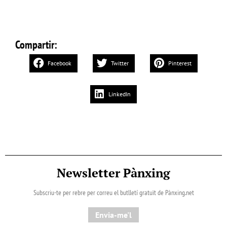
Compartir:
Facebook
Twitter
Pinterest
LinkedIn
Newsletter Pànxing
Subscriu-te per rebre per correu el butlletí gratuït de Pànxing.net​
Envia-me'l