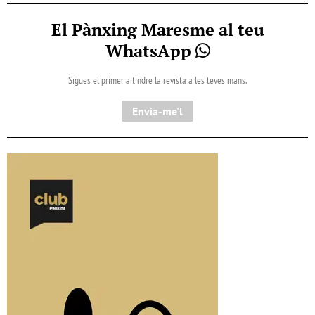
El Pànxing Maresme al teu
WhatsApp
Sigues el primer a tindre la revista a les teves mans.
Envia-me'l