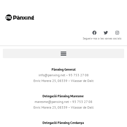
Segueix-nos a les xarxes socials
Pànxing General
info@panxing.net – 93 753 27 08
Enric Morera 25, 08339 – Vilassar de Dalt
Delegació Pànxing Maresme
maresme@panxing.net – 93 753 27 08
Enric Morera 25, 08339 – Vilassar de Dalt
Delegació Pànxing Cerdanya