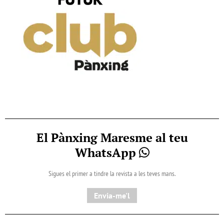
El Pànxing Maresme al teu
WhatsApp
Sigues el primer a tindre la revista a les teves mans.
Envia-me'l