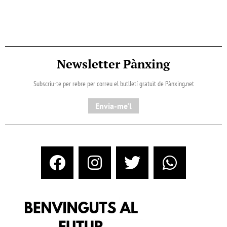
Newsletter Pànxing
Subscriu-te per rebre per correu el butlletí gratuït de Pànxing.net​
Envia-me'l