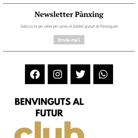
Newsletter Pànxing
Subscriu-te per rebre per correu el butlletí gratuït de Pànxing.net​
Envia-me'l