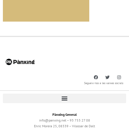
Segueix-nos a les xarxes socials
Pànxing General
info@panxing.net – 93 753 27 08
Enric Morera 25, 08339 – Vilassar de Dalt