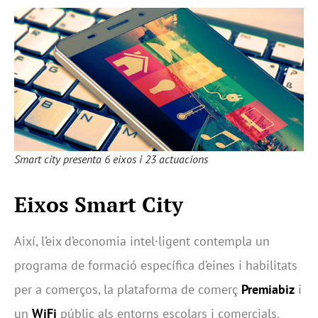
Smart city presenta 6 eixos i 23 actuacions
Eixos Smart City
Així, l’eix d’economia intel·ligent contempla un
programa de formació específica d’eines i habilitats
per a comerços, la plataforma de comerç
Premiabiz
i
un
WiFi
públic als entorns escolars i comercials.