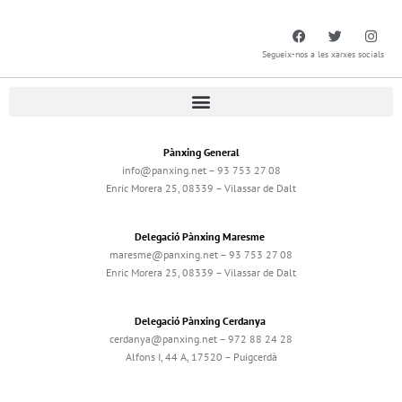
Segueix-nos a les xarxes socials
Pànxing General
info@panxing.net – 93 753 27 08
Enric Morera 25, 08339 – Vilassar de Dalt
Delegació Pànxing Maresme
maresme@panxing.net – 93 753 27 08
Enric Morera 25, 08339 – Vilassar de Dalt
Delegació Pànxing Cerdanya
cerdanya@panxing.net – 972 88 24 28
Alfons I, 44 A, 17520 – Puigcerdà