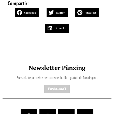
Compartir:
Facebook
Twitter
Pinterest
LinkedIn
Newsletter Pànxing
Subscriu-te per rebre per correu el butlletí gratuït de Pànxing.net​
Envia-me'l