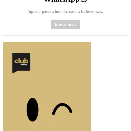
Sigues el primer a tindre la revista a les teves mans.
Envia-me'l