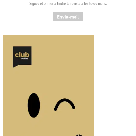
Sigues el primer a tindre la revista a les teves mans.
Envia-me'l