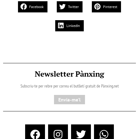
Facebook
Twitter
Pinterest
LinkedIn
Newsletter Pànxing
Subscriu-te per rebre per correu el butlletí gratuït de Pànxing.net​
Envia-me'l