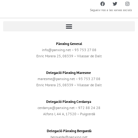
Segueix-nos a les xarxes socials
Pànxing General
info@panxing.net – 93 753 27 08
Enric Morera 25, 08339 – Vilassar de Dalt
Delegació Pànxing Maresme
maresme@panxing.net – 93 753 27 08
Enric Morera 25, 08339 – Vilassar de Dalt
Delegació Pànxing Cerdanya
cerdanya@panxing.net – 972 88 24 28
Alfons I, 44 A, 17520 – Puigcerdà
Delegació Pànxing Berguedà
bergueda@panxing.net