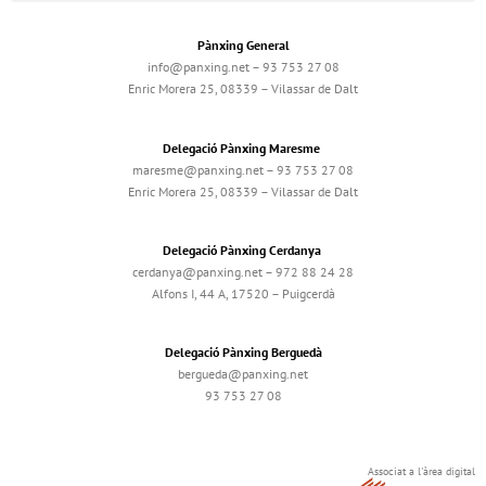
Pànxing General
info@panxing.net – 93 753 27 08
Enric Morera 25, 08339 – Vilassar de Dalt
Delegació Pànxing Maresme
maresme@panxing.net – 93 753 27 08
Enric Morera 25, 08339 – Vilassar de Dalt
Delegació Pànxing Cerdanya
cerdanya@panxing.net – 972 88 24 28
Alfons I, 44 A, 17520 – Puigcerdà
Delegació Pànxing Berguedà
bergueda@panxing.net
93 753 27 08
Associat a l'àrea digital