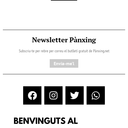
Newsletter Pànxing
Subscriu-te per rebre per correu el butlletí gratuït de Pànxing.net​
Envia-me'l