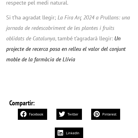
respecte pel medi natural.
Si t’ha agradat llegir;
La Fira Arç 2024 a Prullans: una
jornada de redescobriment de les plantes i fruits
oblidats de Catalunya
, també t’agradarà llegir:
Un
projecte de recerca posa en relleu el valor del conjunt
moble de la farmàcia de Llívia
Compartir:
Facebook
Twitter
Pinterest
LinkedIn