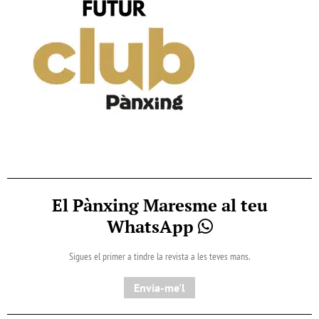
El Pànxing Maresme al teu
WhatsApp
Sigues el primer a tindre la revista a les teves mans.
Envia-me'l