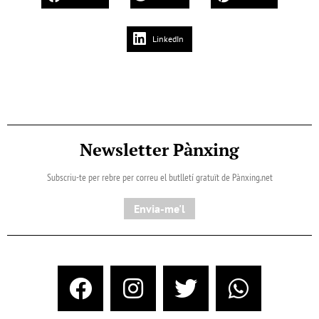
LinkedIn
Newsletter Pànxing
Subscriu-te per rebre per correu el butlletí gratuït de Pànxing.net​
Envia-me'l