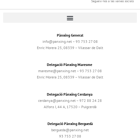
Segueix-nos a les xarxes socials
Pànxing General
info@panxing.net – 93 753 27 08
Enric Morera 25, 08339 – Vilassar de Dalt
Delegació Pànxing Maresme
maresme@panxing.net – 93 753 27 08
Enric Morera 25, 08339 – Vilassar de Dalt
Delegació Pànxing Cerdanya
cerdanya@panxing.net – 972 88 24 28
Alfons I, 44 A, 17520 – Puigcerdà
Delegació Pànxing Berguedà
bergueda@panxing.net
93 753 27 08