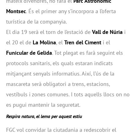
mateix divendres, ho farà el
Parc Astronòmic
Montsec
. És el primer any s’incorpora a l’oferta
turística de la companyia.
El dia 19 serà el torn de l’estació de
Vall de Núria
i
el 20 el de
La Molina
, el
Tren del Ciment
i el
Funicular de Gelida
. Tot plegat es farà seguint els
protocols sanitaris, els quals estaran indicats
mitjançant senyals informatius. Així, l’ús de la
mascareta serà obligatori a trens, estacions,
vestíbuls i zones comunes. I tots aquells llocs on no
es pugui mantenir la seguretat.
Respira natura, el lema per aquest estiu
FGC vol convidar la ciutadania a redescobrir el