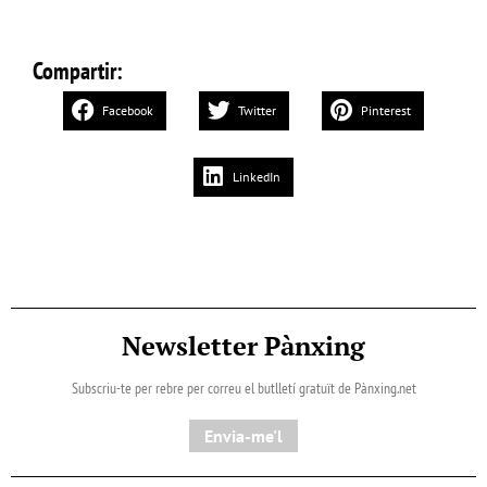
Compartir:
Facebook
Twitter
Pinterest
LinkedIn
Newsletter Pànxing
Subscriu-te per rebre per correu el butlletí gratuït de Pànxing.net​
Envia-me'l