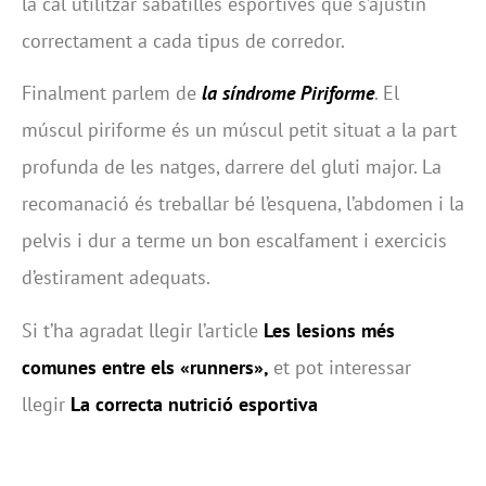
la cal utilitzar sabatilles esportives que s’ajustin
correctament a cada tipus de corredor.
Finalment parlem de
la síndrome Piriforme
. El
múscul piriforme és un múscul petit situat a la part
profunda de les natges, darrere del gluti major. La
recomanació és treballar bé l’esquena, l’abdomen i la
pelvis i dur a terme un bon escalfament i exercicis
d’estirament adequats.
Si t’ha agradat llegir l’article
Les lesions més
comunes entre els «runners»,
et pot interessar
llegir
La correcta nutrició esportiva