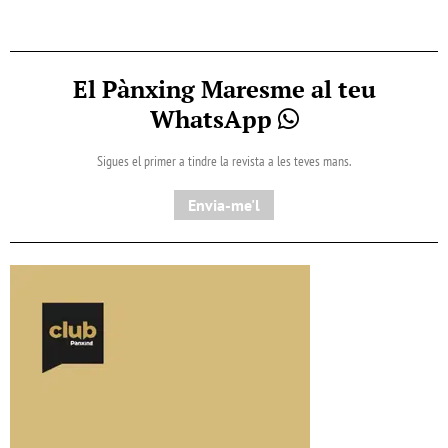
El Pànxing Maresme al teu
WhatsApp
Sigues el primer a tindre la revista a les teves mans.
Envia-me'l