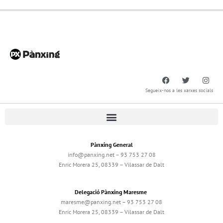
Segueix-nos a les xarxes socials
Pànxing General
info@panxing.net – 93 753 27 08
Enric Morera 25, 08339 – Vilassar de Dalt
Delegació Pànxing Maresme
maresme@panxing.net – 93 753 27 08
Enric Morera 25, 08339 – Vilassar de Dalt