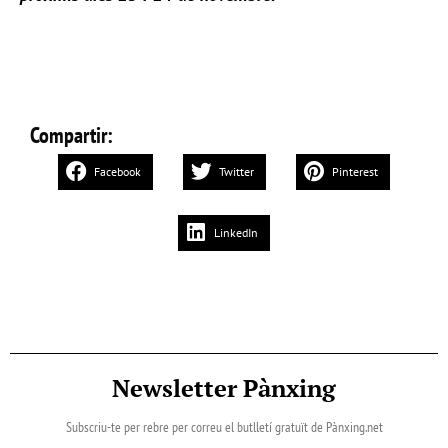
Compartir:
Facebook
Twitter
Pinterest
LinkedIn
Newsletter Pànxing
Subscriu-te per rebre per correu el butlletí gratuït de Pànxing.net​