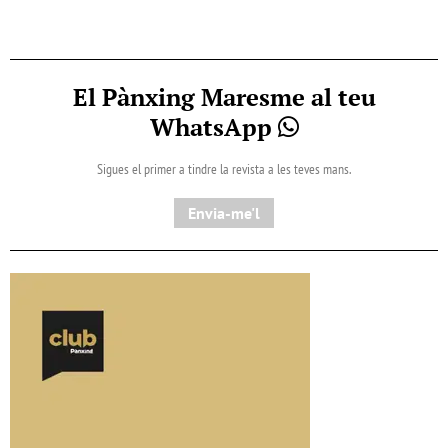
El Pànxing Maresme al teu
WhatsApp
Sigues el primer a tindre la revista a les teves mans.
Envia-me'l