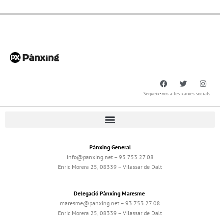
Segueix-nos a les xarxes socials
Pànxing General
info@panxing.net – 93 753 27 08
Enric Morera 25, 08339 – Vilassar de Dalt
Delegació Pànxing Maresme
maresme@panxing.net – 93 753 27 08
Enric Morera 25, 08339 – Vilassar de Dalt