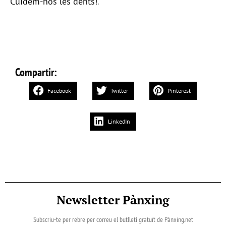
Cuidem-nos les dents!
.
Compartir:
Facebook
Twitter
Pinterest
LinkedIn
Newsletter Pànxing
Subscriu-te per rebre per correu el butlletí gratuït de Pànxing.net​