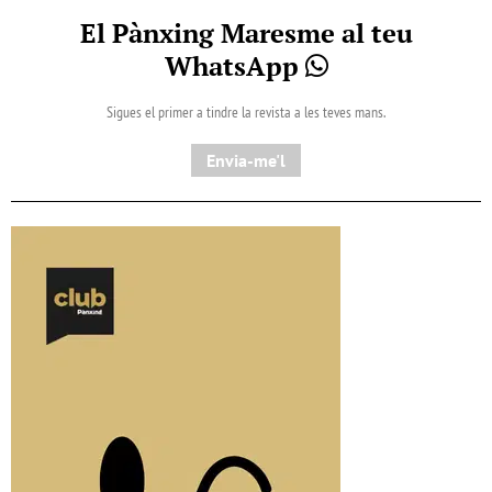
El Pànxing Maresme al teu
WhatsApp
Sigues el primer a tindre la revista a les teves mans.
Envia-me'l