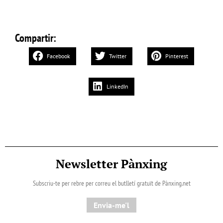
Compartir:
Facebook
Twitter
Pinterest
LinkedIn
Newsletter Pànxing
Subscriu-te per rebre per correu el butlletí gratuït de Pànxing.net​
Envia-me'l