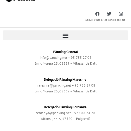
Segueix-nos a les xarxes socials
Pànxing General
info@panxing.net – 93 753 27 08
Enric Morera 25, 08339 – Vilassar de Dalt
Delegació Pànxing Maresme
maresme@panxing.net – 93 753 27 08
Enric Morera 25, 08339 – Vilassar de Dalt
Delegació Pànxing Cerdanya
cerdanya@panxing.net – 972 88 24 28
Alfons I, 44 A, 17520 – Puigcerdà