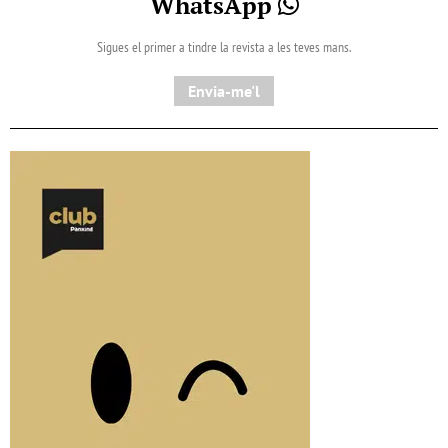
WhatsApp
Sigues el primer a tindre la revista a les teves mans.
Envia-me'l