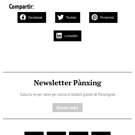
Compartir:
Facebook
Twitter
Pinterest
LinkedIn
Newsletter Pànxing
Subscriu-te per rebre per correu el butlletí gratuït de Pànxing.net​
Envia-me'l