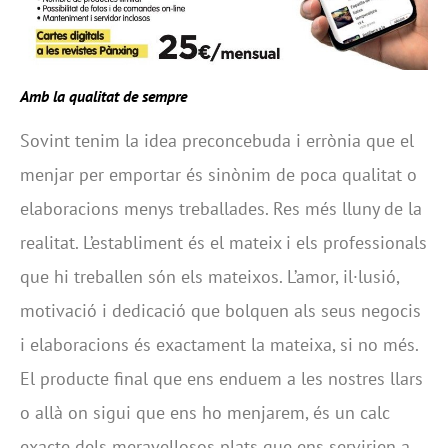
Amb la qualitat de sempre
Sovint tenim la idea preconcebuda i errònia que el
menjar per emportar és sinònim de poca qualitat o
elaboracions menys treballades. Res més lluny de la
realitat. L’establiment és el mateix i els professionals
que hi treballen són els mateixos. L’amor, il·lusió,
motivació i dedicació que bolquen als seus negocis
i elaboracions és exactament la mateixa, si no més.
El producte final que ens enduem a les nostres llars
o allà on sigui que ens ho menjarem, és un calc
exacte dels meravellosos plats que ens servirien a