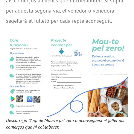
als comerços alellencs que hi col·laboren. Si s’opta
per aquesta segona via, el venedor o venedora
segellarà el fulletó per cada repte aconseguit.
Descarrega l’App de Mou-te pel zero o aconsegueix el fullet als
comerços que hi col·laboren