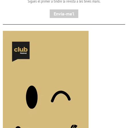
Sigues el primer a tindre la revista a les teves mans.
Envia-me'l