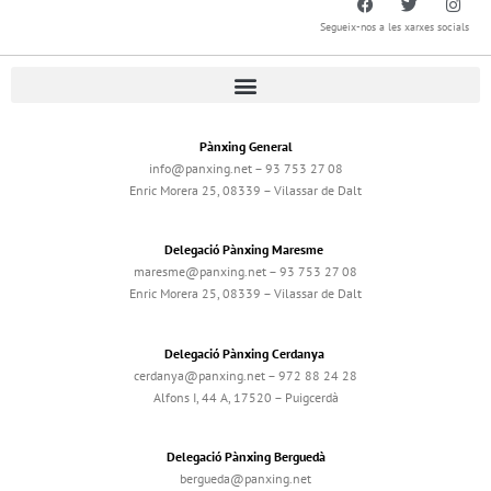
Segueix-nos a les xarxes socials
Pànxing General
info@panxing.net – 93 753 27 08
Enric Morera 25, 08339 – Vilassar de Dalt
Delegació Pànxing Maresme
maresme@panxing.net – 93 753 27 08
Enric Morera 25, 08339 – Vilassar de Dalt
Delegació Pànxing Cerdanya
cerdanya@panxing.net – 972 88 24 28
Alfons I, 44 A, 17520 – Puigcerdà
Delegació Pànxing Berguedà
bergueda@panxing.net