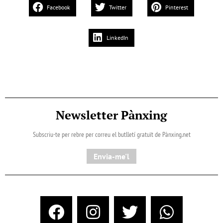
Facebook
Twitter
Pinterest
LinkedIn
Newsletter Pànxing
Subscriu-te per rebre per correu el butlletí gratuït de Pànxing.net​
Envia-me'l