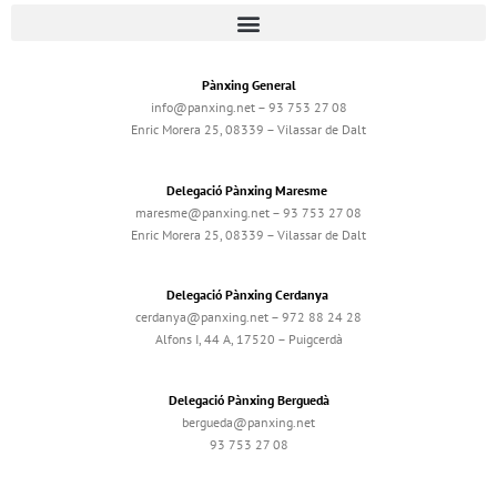
Pànxing General
info@panxing.net – 93 753 27 08
Enric Morera 25, 08339 – Vilassar de Dalt
Delegació Pànxing Maresme
maresme@panxing.net – 93 753 27 08
Enric Morera 25, 08339 – Vilassar de Dalt
Delegació Pànxing Cerdanya
cerdanya@panxing.net – 972 88 24 28
Alfons I, 44 A, 17520 – Puigcerdà
Delegació Pànxing Berguedà
bergueda@panxing.net
93 753 27 08