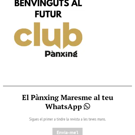
El Pànxing Maresme al teu
WhatsApp
Sigues el primer a tindre la revista a les teves mans.
Envia-me'l