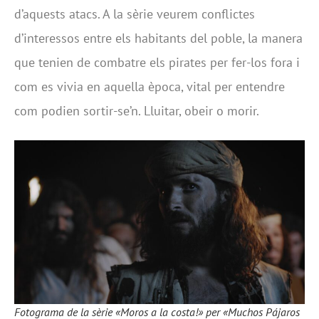
d’aquests atacs. A la sèrie veurem conflictes
d’interessos entre els habitants del poble, la manera
que tenien de combatre els pirates per fer-los fora i
com es vivia en aquella època, vital per entendre
com podien sortir-se’n. Lluitar, obeir o morir.
Fotograma de la sèrie «Moros a la costa!» per «Muchos Pájaros