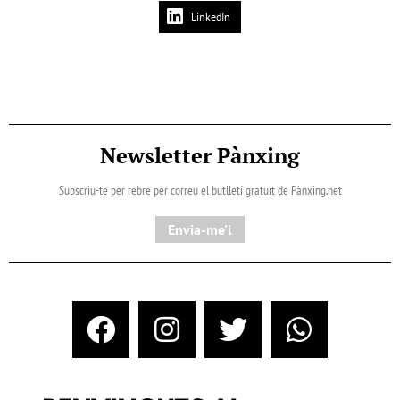
LinkedIn
Newsletter Pànxing
Subscriu-te per rebre per correu el butlletí gratuït de Pànxing.net​
Envia-me'l