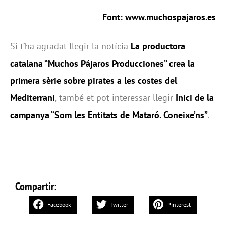
Font:
www.muchospajaros.es
Si t’ha agradat llegir la notícia
La productora
catalana “Muchos Pájaros Producciones” crea la
primera sèrie sobre pirates a les costes del
Mediterrani
, també et pot interessar llegir
Inici de la
campanya “Som les Entitats de Mataró. Coneixe’ns”
.
Compartir:
Facebook
Twitter
Pinterest