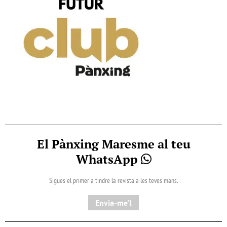
El Pànxing Maresme al teu
WhatsApp
Sigues el primer a tindre la revista a les teves mans.
Envia-me'l