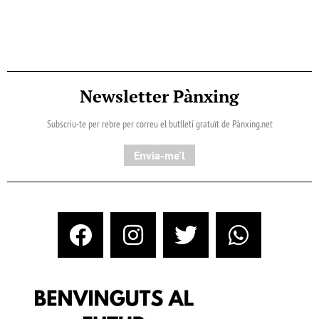
Newsletter Pànxing
Subscriu-te per rebre per correu el butlletí gratuït de Pànxing.net​
Envia-me'l