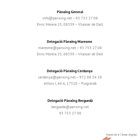
Pànxing General
info@panxing.net – 93 753 27 08
Enric Morera 25, 08339 – Vilassar de Dalt
Delegació Pànxing Maresme
maresme@panxing.net – 93 753 27 08
Enric Morera 25, 08339 – Vilassar de Dalt
Delegació Pànxing Cerdanya
cerdanya@panxing.net – 972 88 24 28
Alfons I, 44 A, 17520 – Puigcerdà
Delegació Pànxing Berguedà
bergueda@panxing.net
93 753 27 08
Associat a l'àrea digital