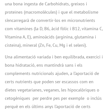
una bona ingesta de Carbohidrats, greixos i
proteïnes (macromolècules) i que el metabolisme
s’encarregarà de convertir-los en micronutrients
com vitamines (la D, B6, àcid fòlic i B12, vitamina C,
Vitamina A, E), aminoàcids (arginina, glutamina i
cisteïna), mineral (Zn, Fe, Cu, Mg i el seleni).
Una alimentació variada i ben equilibrada, exercici i
bona hidratació, ens mantindrà sans i els
complements nutricionals ajuden, a l’aportació de
certs nutrients que poden ser escassos com en
dietes vegetarianes, veganes, les hipocalòriques o
cetogèniques
per perdre pes per exemple
o inclús
perquè en els últims anys l’aportació de certs