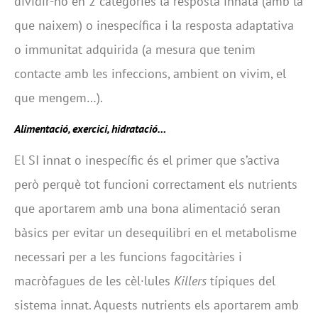
dividir-ho en 2 categories la resposta innata (amb la
que
naixem) o inespecífica i la resposta adaptativa
o immunitat adquirida (a mesura que tenim
contacte amb les infeccions, ambient on vivim, el
que mengem…).
Alimentació, exercici, hidratació…
El SI innat o inespecífic és el primer que s’activa
però perquè tot funcioni correctament els nutrients
que aportarem amb una bona alimentació seran
bàsics per evitar un desequilibri en el metabolisme
necessari per a les funcions fagocitàries i
macròfagues de les cèl·lules
Killers
típiques del
sistema innat. Aquests nutrients els aportarem amb