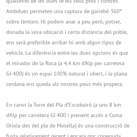
qualsevol de les dues té els seus pros i contres.
Ambdues permeten una captura de gairebé 360º
sobre l’entorn. Hi podem anar a peu però, potser,
donada la seva ubicació i certa distància del poble,
ens serà preferible arribar-hi amb algun tipus de
vehicle. La diferència entre les dues opcions és que
el mirador de la Roca (a 4,4 km d’Alp per carretera
GI-400) és un espai 100% natural i obert, i la plana
cerdana ens queda als nostres peus més propera.
En canvi la Torre del Pla d’Escobairó (a uns 8 km
d’Alp per carretera GI 400 i prenent accés a Coma
Oriola des del pla de Masella) és una construcció de
fusta relativament recent i encara poc coneguda.