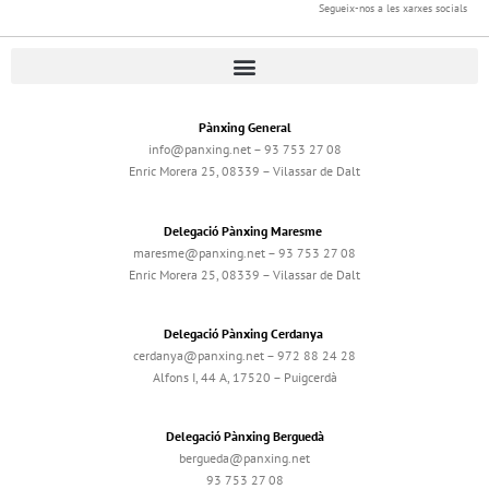
Segueix-nos a les xarxes socials
Pànxing General
info@panxing.net – 93 753 27 08
Enric Morera 25, 08339 – Vilassar de Dalt
Delegació Pànxing Maresme
maresme@panxing.net – 93 753 27 08
Enric Morera 25, 08339 – Vilassar de Dalt
Delegació Pànxing Cerdanya
cerdanya@panxing.net – 972 88 24 28
Alfons I, 44 A, 17520 – Puigcerdà
Delegació Pànxing Berguedà
bergueda@panxing.net
93 753 27 08