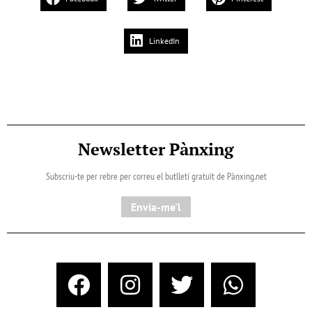
LinkedIn
Newsletter Pànxing
Subscriu-te per rebre per correu el butlletí gratuït de Pànxing.net​
Envia-me'l