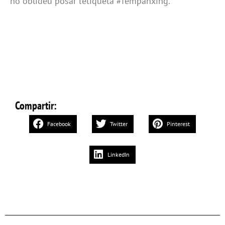
no oblideu posar l’etiqueta #fempanxing.
Compartir:
Facebook
Twitter
Pinterest
LinkedIn