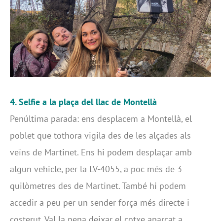
4. Selfie a la plaça del llac de Montellà
Penúltima parada: ens desplacem a Montellà, el
poblet que tothora vigila des de les alçades als
veïns de Martinet. Ens hi podem desplaçar amb
algun vehicle, per la LV-4055, a poc més de 3
quilòmetres des de Martinet. També hi podem
accedir a peu per un sender força més directe i
costerut. Val la pena deixar el cotxe aparcat a