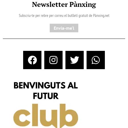
Newsletter Pànxing
Subscriu-te per rebre per correu el butlletí gratuït de Pànxing.net​
Envia-me'l