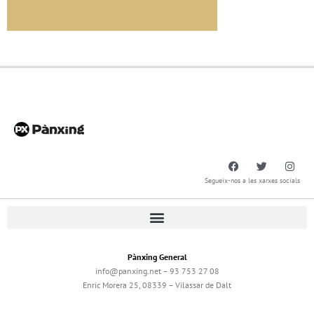
Segueix-nos a les xarxes socials
Pànxing General
info@panxing.net – 93 753 27 08
Enric Morera 25, 08339 – Vilassar de Dalt