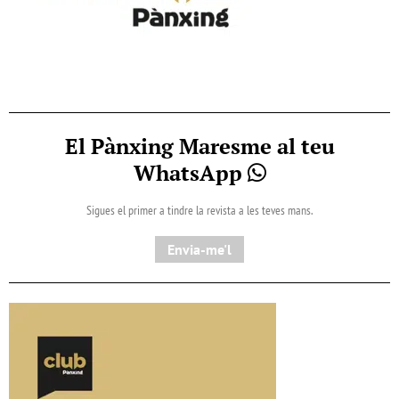
El Pànxing Maresme al teu
WhatsApp
Sigues el primer a tindre la revista a les teves mans.
Envia-me'l