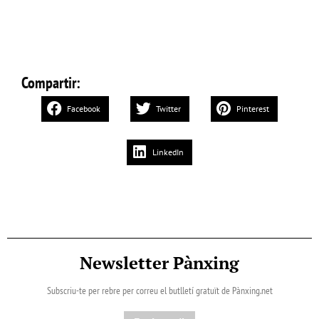
Compartir:
Facebook
Twitter
Pinterest
LinkedIn
Newsletter Pànxing
Subscriu-te per rebre per correu el butlletí gratuït de Pànxing.net​