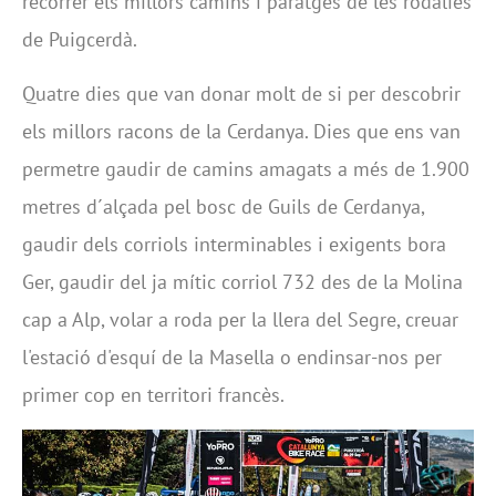
recórrer els millors camins i paratges de les rodalies
de Puigcerdà.
Quatre dies que van donar molt de si per descobrir
els millors racons de la Cerdanya. Dies que ens van
permetre gaudir de camins amagats a més de 1.900
metres d´alçada pel bosc de Guils de Cerdanya,
gaudir dels corriols interminables i exigents bora
Ger, gaudir del ja mític corriol 732 des de la Molina
cap a Alp, volar a roda per la llera del Segre, creuar
l'estació d'esquí de la Masella o endinsar-nos per
primer cop en territori francès.