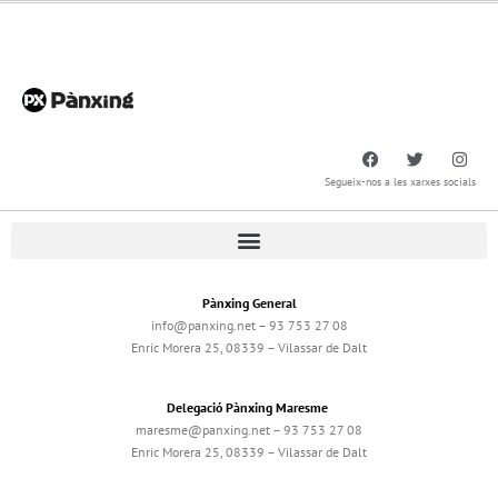
Segueix-nos a les xarxes socials
Pànxing General
info@panxing.net – 93 753 27 08
Enric Morera 25, 08339 – Vilassar de Dalt
Delegació Pànxing Maresme
maresme@panxing.net – 93 753 27 08
Enric Morera 25, 08339 – Vilassar de Dalt