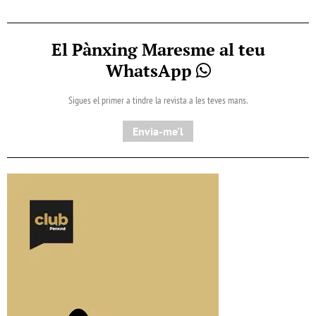
El Pànxing Maresme al teu
WhatsApp
Sigues el primer a tindre la revista a les teves mans.
Envia-me'l