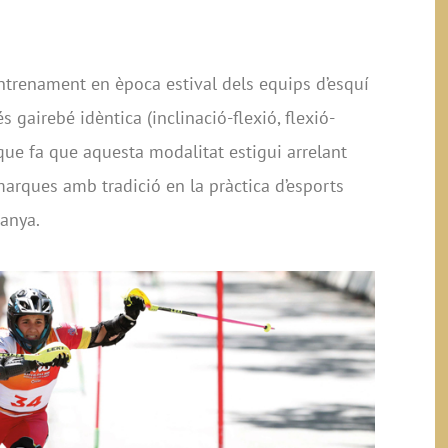
’entrenament en època estival dels equips d’esquí
és gairebé idèntica (inclinació-flexió, flexió-
l que fa que aquesta modalitat estigui arrelant
rques amb tradició en la pràctica d’esports
danya.