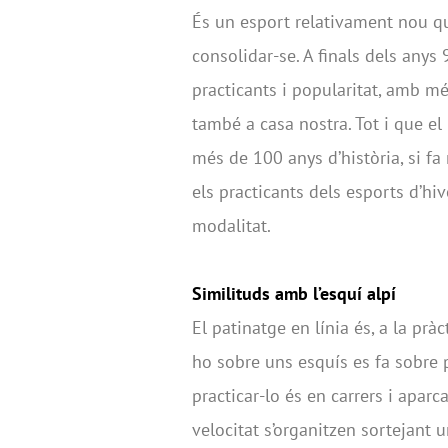
És un esport relativament nou q
consolidar-se. A finals dels anys
practicants i popularitat, amb mé
també a casa nostra. Tot i que e
més de 100 anys d’història, si fa 
els practicants dels esports d’hi
modalitat.
Similituds amb l’esquí alpí
El patinatge en línia és, a la prà
ho sobre uns esquís es fa sobre p
practicar-lo és en carrers i apa
velocitat s’organitzen sortejant