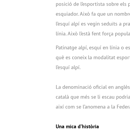
posició de l’esportista sobre els 
esquiador. Això fa que un nombr
l’esquí alpí es vegin seduïts a pr
línia. Això l’està fent força popul
Patinatge alpí, esquí en línia o 
què es coneix la modalitat espor
l’esquí alpí.
La denominació oficial en anglès é
català que més se li escau podria 
així com se l’anomena a la Feder
Una mica d’història