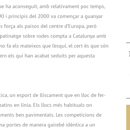
ue ha aconseguit, amb relativament poc temps,
 90 i principis del 2000 va començar a guanyar
s força als països del centre d’Europa, però
l patinatge sobre rodes compta a Catalunya amb
no fa els mateixos que l’esquí, el cert és que són
vern els qui han acabat seduïts per aquesta
ctica, un esport de lliscament que en lloc de fer-
atins en línia. Els llocs més habituals on
rcaments ben pavimentats. Les competicions de
 una portes de manera gairebé idèntica a un