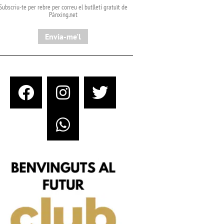
Subscriu-te per rebre per correu el butlletí gratuït de
Pànxing.net​
Envia-me'l