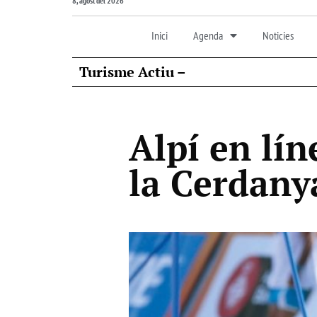
8, agost del 2026
Inici
Agenda
Noticies
Turisme Actiu –
Alpí en lín
la Cerdany