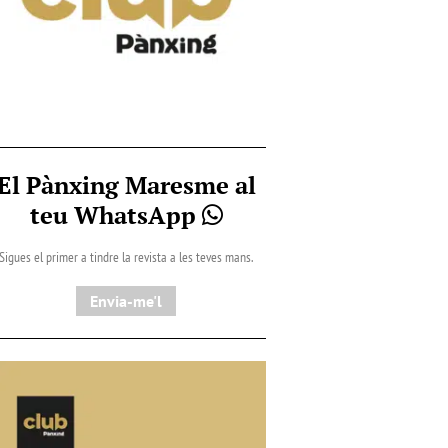
El Pànxing Maresme al
teu WhatsApp
Sigues el primer a tindre la revista a les teves mans.
Envia-me'l