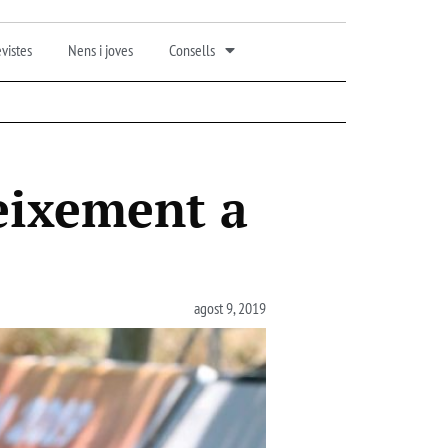
vistes
Nens i joves
Consells
reixement a
agost 9, 2019