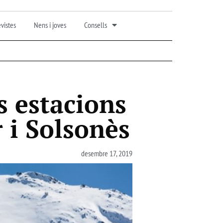
vistes
Nens i joves
Consells
s estacions
 i Solsonès
desembre 17, 2019