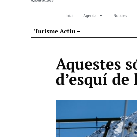
6, agost del 2026
Inici
Agenda
Noticies
Turisme Actiu –
Aquestes só
d’esquí de 