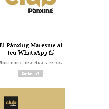
El Pànxing Maresme al
teu WhatsApp
Sigues el primer a tindre la revista a les teves mans.
Envia-me'l