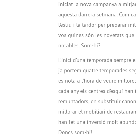
iniciat la nova campanya a mitj
aquesta darrera setmana. Com cad
l’estiu i la tardor per preparar m
vos quines són les novetats que 
notables. Som-hi?
L’inici d’una temporada sempre es
ja portem quatre temporades segu
es nota a l’hora de veure millor
cada any els centres d’esquí han t
remuntadors, en substituir canon
millorar el mobiliari de restauran
han fet una inversió molt abund
Doncs som-hi!