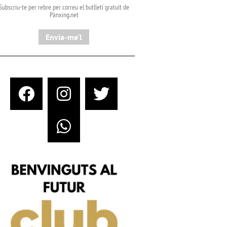
Subscriu-te per rebre per correu el butlletí gratuït de
Pànxing.net​
Envia-me'l