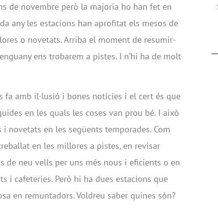
ans de novembre però la majoria ho han fet en
a any les estacions han aprofitat els mesos de
illores o novetats. Arriba el moment de resumir-
enguany ens trobarem a pistes. I n’hi ha de molt
 fa amb il·lusió i bones notícies i el cert és que
ides en les quals les coses van prou bé. I això
es i novetats en les següents temporades. Com
reballat en les millores a pistes, en revisar
s de neu vells per uns més nous i eficients o en
ts i cafeteries. Però hi ha dues estacions que
osa en remuntadors. Voldreu saber quines són?