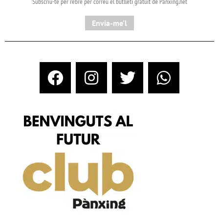
Subscriu-te per rebre per correu el butlletí gratuït de Pànxing.net​
Envia-me'l