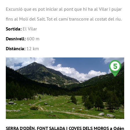
Excursió que es pot iniciar al pont que hi ha al Vilar i pujar
fins al Molí del Salt. Tot el camí transcorre al costat del riu.
Sortida:
El Vilar
Desnivell:
600 m
Distància:
12 km
SERRA D'ODÈN, FONT SALADA I COVES DELS MOROS a Odèn