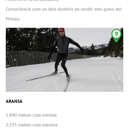
Consolidació com un dels dominis de nòrdic més grans del
Pirineu
ARANSA
1.890 metres cota mínima
2.335 metres cota màxima