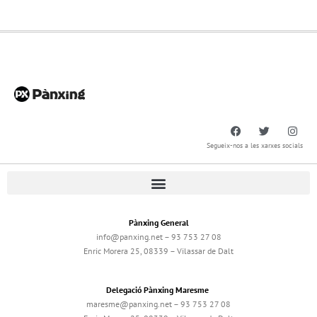
Segueix-nos a les xarxes socials
Pànxing General
info@panxing.net – 93 753 27 08
Enric Morera 25, 08339 – Vilassar de Dalt
Delegació Pànxing Maresme
maresme@panxing.net – 93 753 27 08