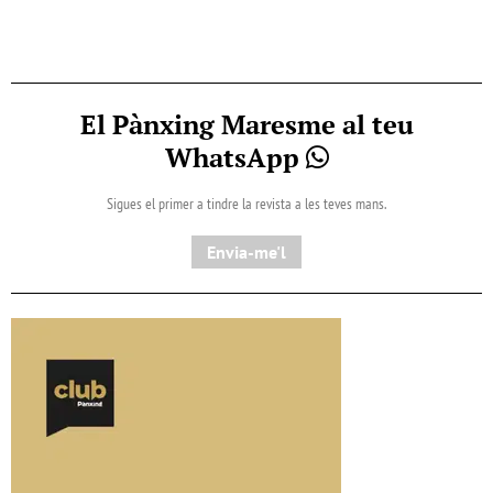
El Pànxing Maresme al teu
WhatsApp
Sigues el primer a tindre la revista a les teves mans.
Envia-me'l