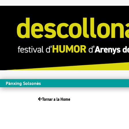
Pànxing Solsonès
Tornar a la Home