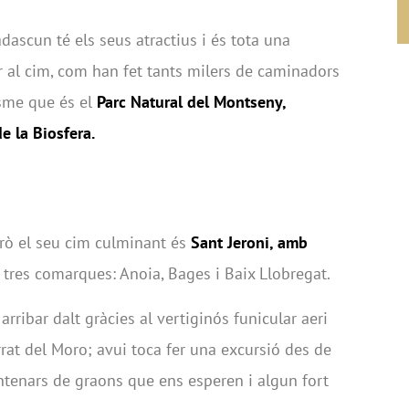
ascun té els seus atractius i és tota una
ar al cim, com han fet tants milers de caminadors
isme que és el
Parc Natural del Montseny,
e la Biosfera.
erò el seu cim culminant és
Sant Jeroni, amb
e tres comarques: Anoia, Bages i Baix Llobregat.
rribar dalt gràcies al vertiginós funicular aeri
errat del Moro; avui toca fer una excursió des de
ntenars de graons que ens esperen i algun fort