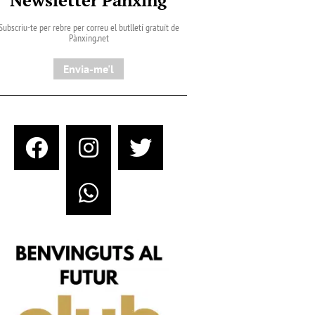
Subscriu-te per rebre per correu el butlletí gratuït de
Pànxing.net​
Envia-me'l