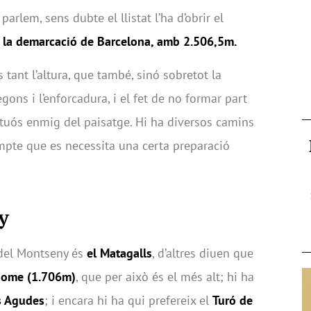
lem, sens dubte el llistat l’ha d’obrir el
e la demarcació de Barcelona, amb 2.506,5m.
s tant l’altura, que també, sinó sobretot la
gons i l’enforcadura, i el fet de no formar part
stuós enmig del paisatge. Hi ha diversos camins
ompte que es necessita una certa preparació
y
 del Montseny és
el Matagalls
, d’altres diuen que
Home (1.706m)
, que per això és el més alt; hi ha
s Agudes
; i encara hi ha qui prefereix el
Turó de