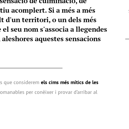
ensació de culminació, de
ctiu acomplert. Si a més a més
t d'un territori, o un dels més
e el seu nom s'associa a llegendes
, aleshores aquestes sensacions
els que considerem
els cims més mítics de les
ecomanables per conèixer i provar d’arribar al