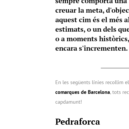
sempre comporta una s
creuar la meta, d'obje
aquest cim és el més al
estimats, o un dels qu
o a moments històrics
encara s'incrementen.
En les següents línies recollim 
comarques de Barcelona
, tots r
capdamunt!
Pedraforca