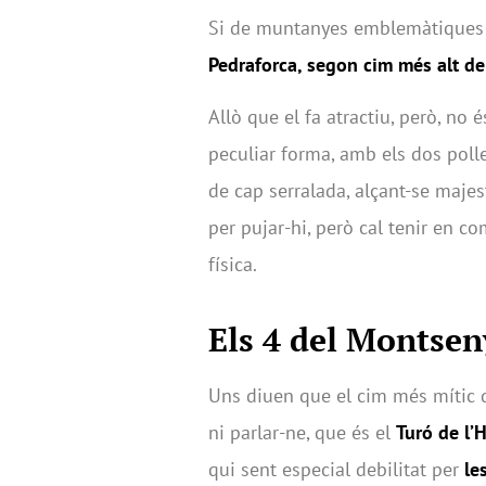
Si de muntanyes emblemàtiques par
Pedraforca, segon cim més alt d
Allò que el fa atractiu, però, no é
peculiar forma, amb els dos polle
de cap serralada, alçant-se maje
per pujar-hi, però cal tenir en c
física.
Els 4 del Montsen
Uns diuen que el cim més mític
ni parlar-ne, que és el
Turó de
l’
qui sent especial debilitat per
le