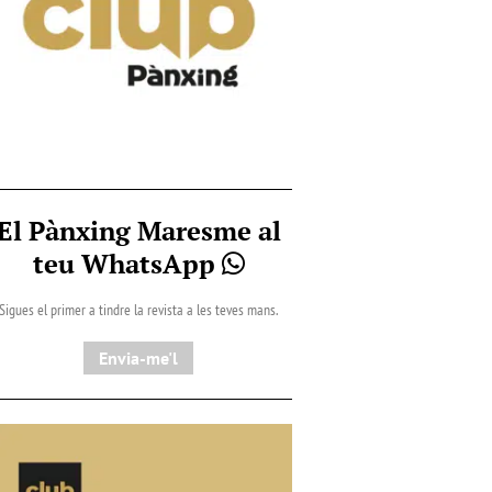
El Pànxing Maresme al
teu WhatsApp
Sigues el primer a tindre la revista a les teves mans.
Envia-me'l