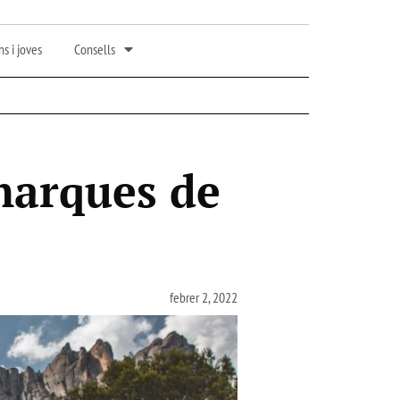
s i joves
Consells
omarques de
febrer 2, 2022