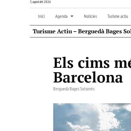
7, agost del 2026
Inici
Agenda
Notícies
Turisme actiu
Turisme Actiu – Berguedà Bages So
Els cims m
Barcelona
Berguedà Bages Solsonès