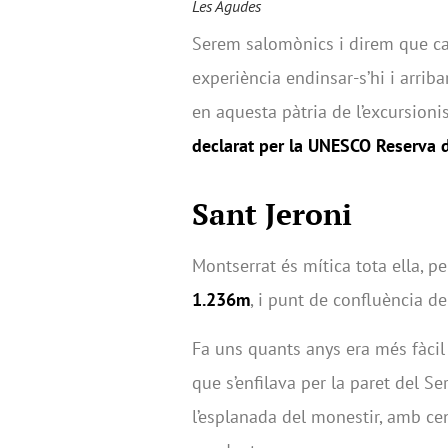
Les Agudes
Serem salomònics i direm que cad
experiència endinsar-s’hi i arrib
en aquesta pàtria de l’excursion
declarat per la UNESCO Reserva d
Sant Jeroni
Montserrat és mítica tota ella, p
1.236m
, i punt de confluència d
Fa uns quants anys era més fàcil a
que s’enfilava per la paret del S
l’esplanada del monestir, amb ce