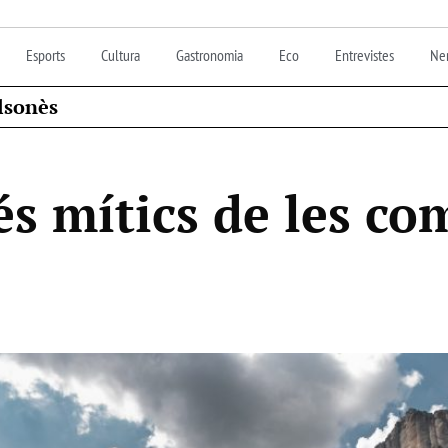
Esports
Cultura
Gastronomia
Eco
Entrevistes
Nen
lsonès
és mítics de les c