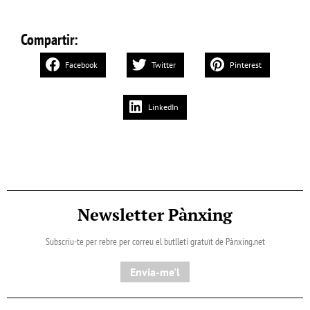
Compartir:
Facebook
Twitter
Pinterest
LinkedIn
Newsletter Pànxing
Subscriu-te per rebre per correu el butlletí gratuït de Pànxing.net​
Envia-me'l