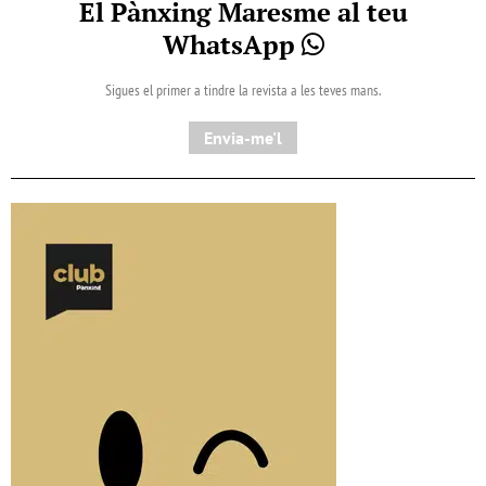
El Pànxing Maresme al teu
WhatsApp
Sigues el primer a tindre la revista a les teves mans.
Envia-me'l