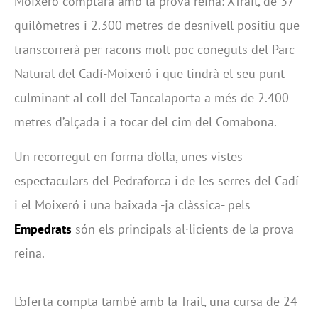
Moixeró comptarà amb la prova reina: XTrail, de 37
quilòmetres i 2.300 metres de desnivell positiu que
transcorrerà per racons molt poc coneguts del Parc
Natural del Cadí-Moixeró i que tindrà el seu punt
culminant al coll del Tancalaporta a més de 2.400
metres d’alçada i a tocar del cim del Comabona.
Un recorregut en forma d’olla, unes vistes
espectaculars del Pedraforca i de les serres del Cadí
i el Moixeró i una baixada -ja clàssica- pels
Empedrats
són els principals al·licients de la prova
reina.
L’oferta compta també amb la Trail, una cursa de 24