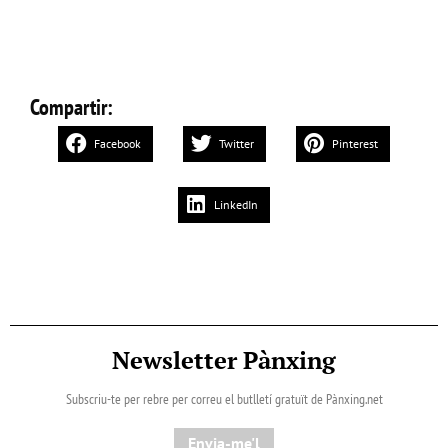
Compartir:
Facebook
Twitter
Pinterest
LinkedIn
Newsletter Pànxing
Subscriu-te per rebre per correu el butlletí gratuït de Pànxing.net​
Envia-me'l