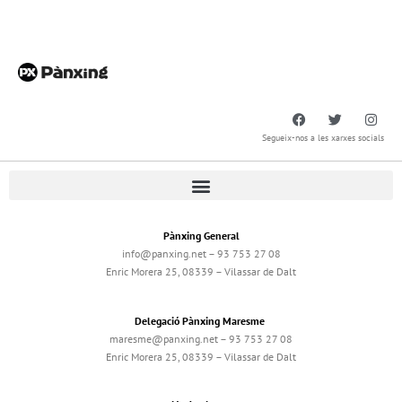
Segueix-nos a les xarxes socials
Pànxing General
info@panxing.net – 93 753 27 08
Enric Morera 25, 08339 – Vilassar de Dalt
Delegació Pànxing Maresme
maresme@panxing.net – 93 753 27 08
Enric Morera 25, 08339 – Vilassar de Dalt