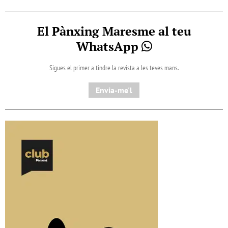
El Pànxing Maresme al teu
WhatsApp
Sigues el primer a tindre la revista a les teves mans.
Envia-me'l