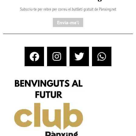
Subscriu-te per rebre per correu el butlletí gratuït de Pànxing.net​
Envia-me'l