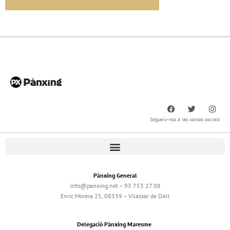
Segueix-nos a les xarxes socials
Pànxing General
info@panxing.net – 93 753 27 08
Enric Morera 25, 08339 – Vilassar de Dalt
Delegació Pànxing Maresme