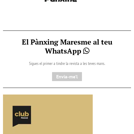
El Pànxing Maresme al teu
WhatsApp
Sigues el primer a tindre la revista a les teves mans.
Envia-me'l