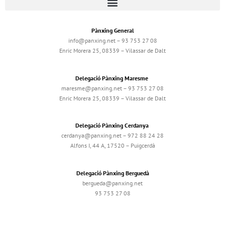
Pànxing General
info@panxing.net – 93 753 27 08
Enric Morera 25, 08339 – Vilassar de Dalt
Delegació Pànxing Maresme
maresme@panxing.net – 93 753 27 08
Enric Morera 25, 08339 – Vilassar de Dalt
Delegació Pànxing Cerdanya
cerdanya@panxing.net – 972 88 24 28
Alfons I, 44 A, 17520 – Puigcerdà
Delegació Pànxing Berguedà
bergueda@panxing.net
93 753 27 08