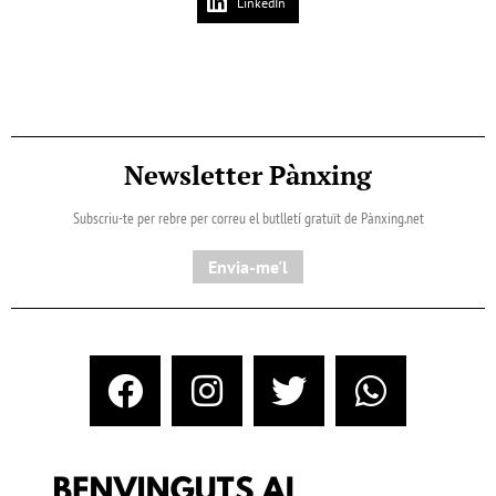
LinkedIn
Newsletter Pànxing
Subscriu-te per rebre per correu el butlletí gratuït de Pànxing.net​
Envia-me'l