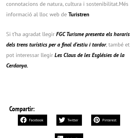
connotacions de natura, cultura i sostenibilitat.Més
informació al lloc web de
Turistren
Si t’ha agradat llegir
FGC Turisme presenta els horaris
dels trens turístics per a final d’estiu i tardor
, també et
pot interessar llegir
Les Claus de les Esglésies de la
Cerdanya
.
Compartir:
Facebook
Twitter
Pinterest