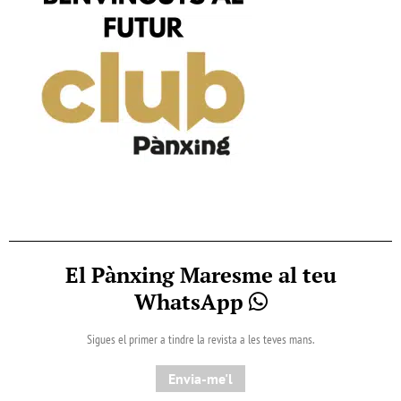
El Pànxing Maresme al teu
WhatsApp
Sigues el primer a tindre la revista a les teves mans.
Envia-me'l