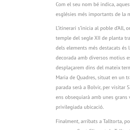
Com el seu nom bé indica, aquest
esglésies més importants de la m
L’itinerari s’inicia al poble d’Al
temple del segle XII de planta tr
dels elements més destacats és l
decorada amb diversos motius esc
desplaçarem dins del mateix term
Maria de Quadres, situat en un tr
parada serà a Bolvir, per visitar 
ens obsequiarà amb unes grans vi
privilegiada ubicació.
Finalment, arribats a Talltorta, 