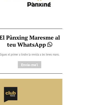
El Pànxing Maresme al
teu WhatsApp
Sigues el primer a tindre la revista a les teves mans.
Envia-me'l