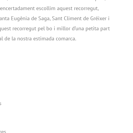
 encertadament escollim aquest recorregut,
Santa Eugènia de Saga, Sant Climent de Gréixer i
est recorregut pel bo i millor d’una petita part
al de la nostra estimada comarca.
s
res