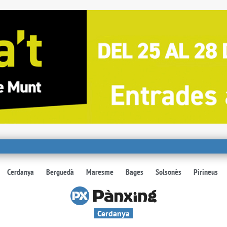
Cerdanya
Berguedà
Maresme
Bages
Solsonès
Pirineus
Cerdanya