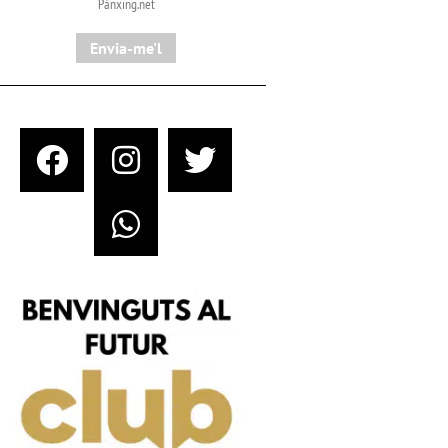
Pànxing.net​
Envia-me'l