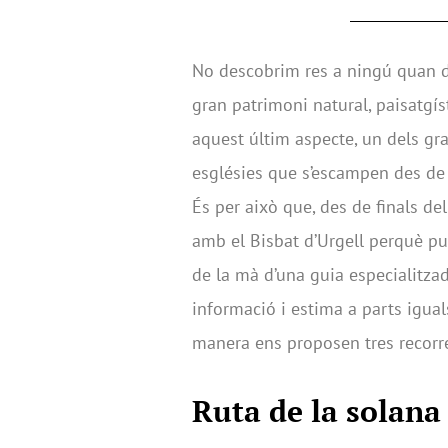
No descobrim res a ningú quan 
gran patrimoni natural, paisatgíst
aquest últim aspecte, un dels gr
esglésies que s’escampen des de l’
És per això que, des de finals de
amb el Bisbat d’Urgell perquè pu
de la mà d’una guia especialitza
informació i estima a parts igua
manera ens proposen tres recorr
Ruta de la solana