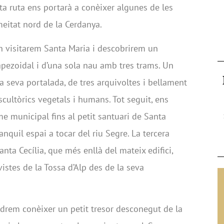
a ruta ens portarà a conèixer algunes de les
eitat nord de la Cerdanya.
l, on visitarem Santa Maria i descobrirem un
apezoidal i d’una sola nau amb tres trams. Un
a seva portalada, de tres arquivoltes i bellament
ultòrics vegetals i humans. Tot seguit, ens
e municipal fins al petit santuari de Santa
anquil espai a tocar del riu Segre. La tercera
Santa Cecília, que més enllà del mateix edifici,
stes de la Tossa d’Alp des de la seva
podrem conèixer un petit tresor desconegut de la