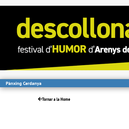
Pànxing Cerdanya
Tornar a la Home