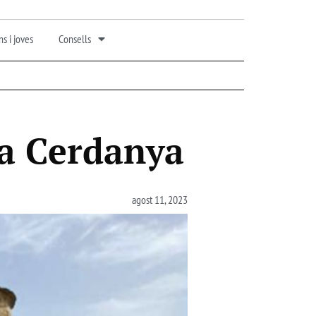
s i joves
Consells
la Cerdanya
agost 11, 2023