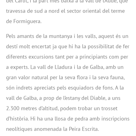
del Carlit, i la part més baixa a la vall de l’Aude, que
travessa de sud a nord el sector oriental del terme
de Formiguera.
Pels amants de la muntanya i les valls, aquest és un
destí molt encertat ja que hi ha la possibilitat de fer
diferents excursions tant per a principiants com per
a experts. La vall de Lladura i la de Galba, amb un
gran valor natural per la seva flora i la seva fauna,
són indrets apreciats pels esquiadors de fons. A la
vall de Galba, a prop de l’estany del Diable, a uns
2.300 metres d’altitud, podem trobar un trosset
d’història. Hi ha una llosa de pedra amb inscripcions
neolítiques anomenada la Peira Escrita.