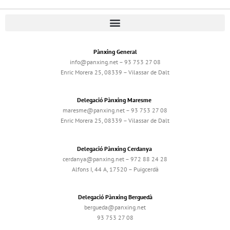
Pànxing General
info@panxing.net – 93 753 27 08
Enric Morera 25, 08339 – Vilassar de Dalt
Delegació Pànxing Maresme
maresme@panxing.net – 93 753 27 08
Enric Morera 25, 08339 – Vilassar de Dalt
Delegació Pànxing Cerdanya
cerdanya@panxing.net – 972 88 24 28
Alfons I, 44 A, 17520 – Puigcerdà
Delegació Pànxing Berguedà
bergueda@panxing.net
93 753 27 08