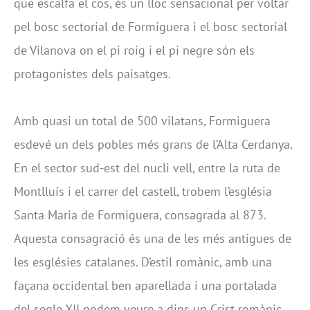
que escalfa el cos, és un lloc sensacional per voltar
pel bosc sectorial de Formiguera i el bosc sectorial
de Vilanova on el pi roig i el pi negre són els
protagonistes dels paisatges.
Amb quasi un total de 500 vilatans, Formiguera
esdevé un dels pobles més grans de l’Alta Cerdanya.
En el sector sud-est del nucli vell, entre la ruta de
Montlluís i el carrer del castell, trobem l’església
Santa Maria de Formiguera, consagrada al 873.
Aquesta consagració és una de les més antigues de
les esglésies catalanes. D’estil romànic, amb una
façana occidental ben aparellada i una portalada
del segle XII podem veure a dins un Crist romànic