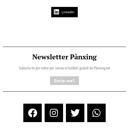
LinkedIn
Newsletter Pànxing
Subscriu-te per rebre per correu el butlletí gratuït de Pànxing.net​
Envia-me'l