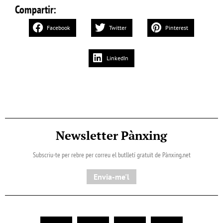
Compartir:
Facebook
Twitter
Pinterest
LinkedIn
Newsletter Pànxing
Subscriu-te per rebre per correu el butlletí gratuït de Pànxing.net​
Envia-me'l