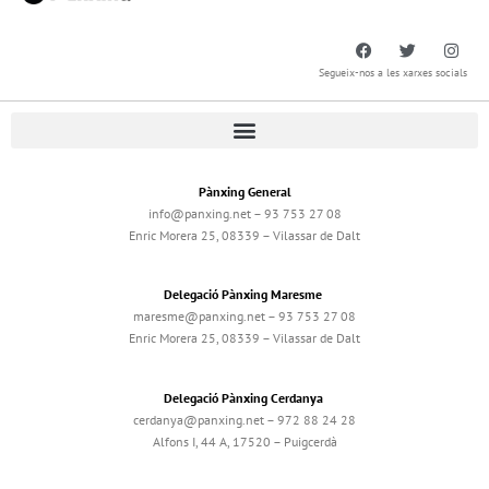
Segueix-nos a les xarxes socials
Pànxing General
info@panxing.net – 93 753 27 08
Enric Morera 25, 08339 – Vilassar de Dalt
Delegació Pànxing Maresme
maresme@panxing.net – 93 753 27 08
Enric Morera 25, 08339 – Vilassar de Dalt
Delegació Pànxing Cerdanya
cerdanya@panxing.net – 972 88 24 28
Alfons I, 44 A, 17520 – Puigcerdà