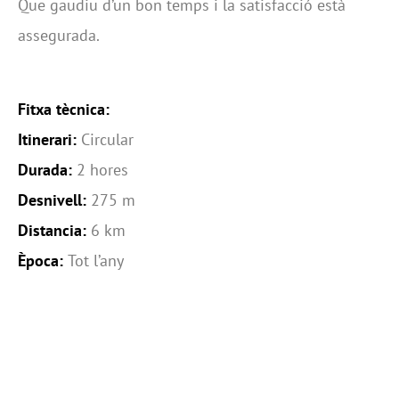
Que gaudiu d’un bon temps i la satisfacció està
assegurada.
Fitxa tècnica:
Itinerari:
Circular
Durada:
2 hores
Desnivell:
275 m
Distancia:
6 km
Època:
Tot l’any